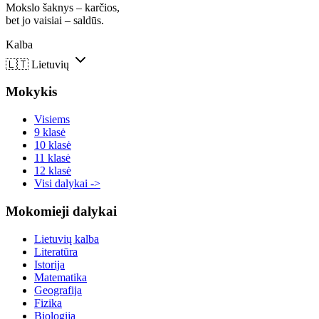
Mokslo šaknys – karčios,
bet jo vaisiai – saldūs.
Kalba
🇱🇹
Lietuvių
Mokykis
Visiems
9 klasė
10 klasė
11 klasė
12 klasė
Visi dalykai ->
Mokomieji dalykai
Lietuvių kalba
Literatūra
Istorija
Matematika
Geografija
Fizika
Biologija