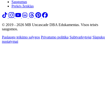
Saugumas
Prekės ženklas
© 2019 - 2026 MB Uncascade DBA Edukamentas. Visos teisės
saugomos.
Paslaugų teikimo sąlygos
Privatumo politika
Subtvarkytojai
Slapukų
nustatymai