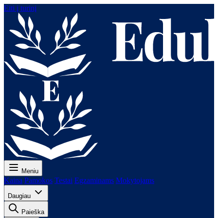
Eiti į turinį
Meniu
Kaina
Pamokos
Testai
Egzaminams
Mokytojams
Daugiau
Paieška