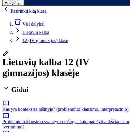
Prisijungti
Pasirinkti kitą klasę
Visi dalykai
Lietuvių kalba
12 (IV gimnazijos) klasė
Lietuvių kalba 12 (IV
gimnazijos) klasėje
Gidai
Kas yra kontekstas rašinyje? (probleminio klausimo, interpretacinio)
Probleminio klausimo svarstymo rašinys: kaip parašyti aukščiausiam
įvertinimui?