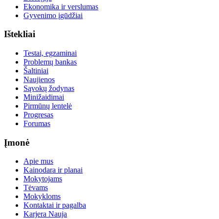
Ekonomika ir verslumas
Gyvenimo įgūdžiai
Ištekliai
Testai, egzaminai
Problemų bankas
Šaltiniai
Naujienos
Sąvokų žodynas
Minižaidimai
Pirmūnų lentelė
Progresas
Forumas
Įmonė
Apie mus
Kainodara ir planai
Mokytojams
Tėvams
Mokykloms
Kontaktai ir pagalba
Karjera
Nauja