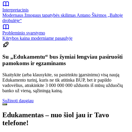
Interpretacinis
Modernaus žmogaus tapatybės skilimas Antano Škėmos „Baltoje
drobulėje“
Probleminio svarstymo
Kūrybos kaina moderniame pasaulyje
Su „Edukamentu“ bus žymiai lengviau pasiruošti
pamokoms ir egzaminams
Skaitykite (arba klausykite, su pasirinktu įgarsinimu) visą naują
Edukamento turinį, kuris ne tik atitinka BUP, bet ir papildo
vadovėlius, atrakinkite 3 000 000 000 užduotis iš mūsų užduočių
banko už vieną, sąžiningą kainą.
Sužinoti daugiau
Edukamentas – nuo šiol jau ir Tavo
telefone!