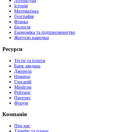
Література
Історія
Математика
Географія
Фізика
Біологія
Економіка та підприємництво
Життєві навички
Ресурси
Тести та іспити
Банк завдань
Джерела
Новини
Глосарій
Мініігри
Рейтинг
Прогрес
Форум
Компанія
Про нас
Тарифи та плани