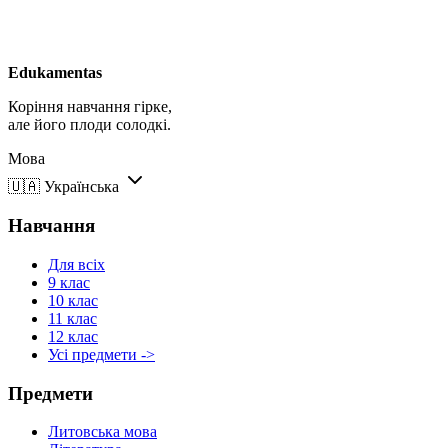
Edukamentas
Коріння навчання гірке,
але його плоди солодкі.
Мова
🇺🇦
Українська
Навчання
Для всіх
9 клас
10 клас
11 клас
12 клас
Усі предмети ->
Предмети
Литовська мова