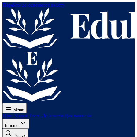
Перейти до основного вмісту
Меню
Ціни
Уроки
Тести
До іспитів
Для вчителів
Більше
Пошук