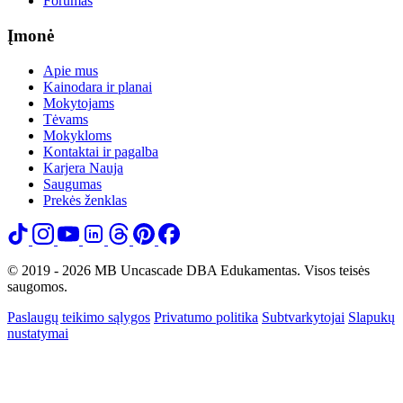
Forumas
Įmonė
Apie mus
Kainodara ir planai
Mokytojams
Tėvams
Mokykloms
Kontaktai ir pagalba
Karjera
Nauja
Saugumas
Prekės ženklas
© 2019 - 2026 MB Uncascade DBA Edukamentas. Visos teisės
saugomos.
Paslaugų teikimo sąlygos
Privatumo politika
Subtvarkytojai
Slapukų
nustatymai