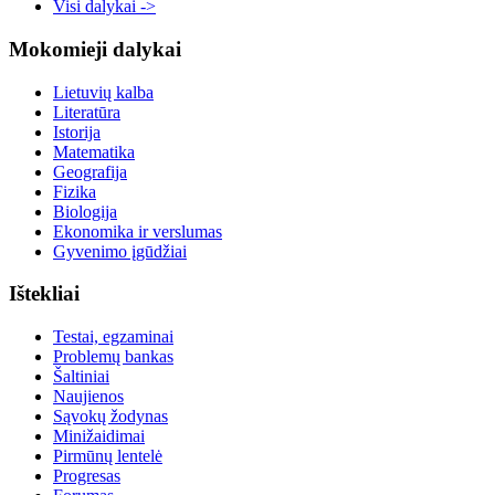
Visi dalykai ->
Mokomieji dalykai
Lietuvių kalba
Literatūra
Istorija
Matematika
Geografija
Fizika
Biologija
Ekonomika ir verslumas
Gyvenimo įgūdžiai
Ištekliai
Testai, egzaminai
Problemų bankas
Šaltiniai
Naujienos
Sąvokų žodynas
Minižaidimai
Pirmūnų lentelė
Progresas