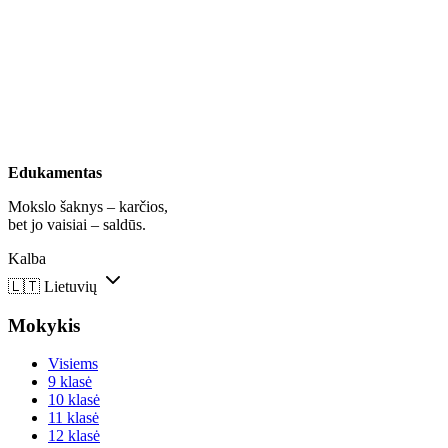
Edukamentas
Mokslo šaknys – karčios,
bet jo vaisiai – saldūs.
Kalba
🇱🇹
Lietuvių
Mokykis
Visiems
9 klasė
10 klasė
11 klasė
12 klasė