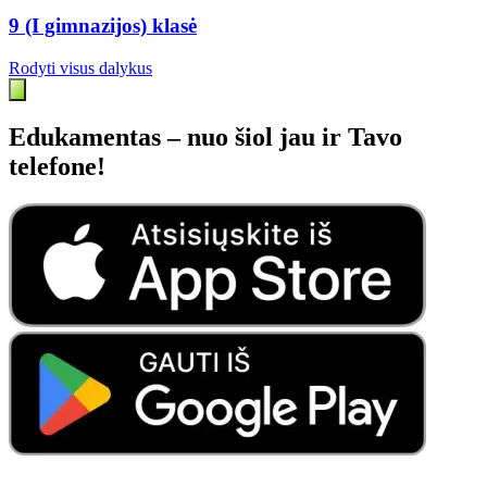
9 (I gimnazijos) klasė
Rodyti visus dalykus
Edukamentas – nuo šiol jau ir Tavo
telefone!