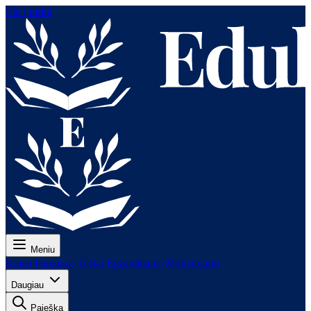
Eiti į turinį
Meniu
Kaina
Pamokos
Testai
Egzaminams
Mokytojams
Daugiau
Paieška