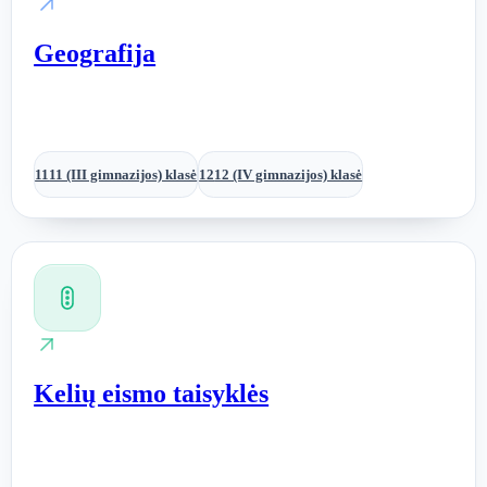
Geografija
11
11 (III gimnazijos) klasė
12
12 (IV gimnazijos) klasė
Kelių eismo taisyklės