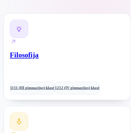
Filosofija
11
11 (III gimnazijos) klasė
12
12 (IV gimnazijos) klasė