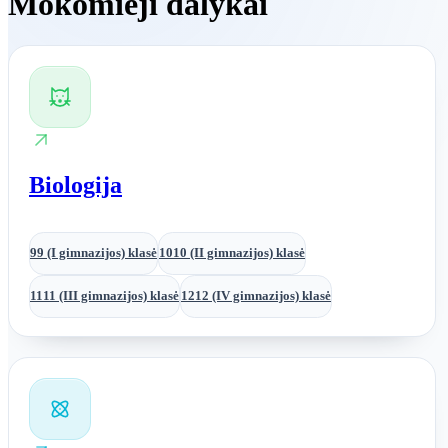
Mokomieji dalykai
Biologija
9
9 (I gimnazijos) klasė
10
10 (II gimnazijos) klasė
11
11 (III gimnazijos) klasė
12
12 (IV gimnazijos) klasė