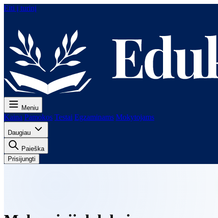
Eiti į turinį
Meniu
Kaina
Pamokos
Testai
Egzaminams
Mokytojams
Daugiau
Paieška
Prisijungti