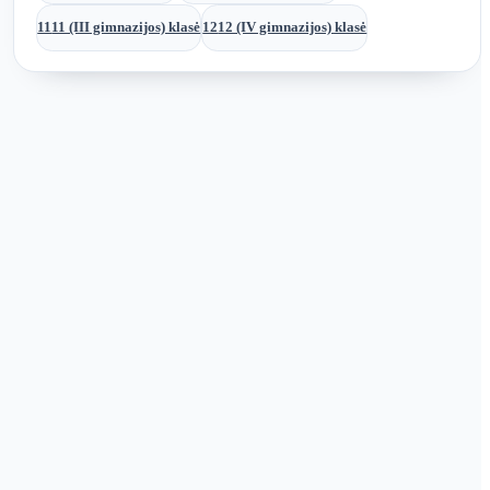
11
11 (III gimnazijos) klasė
12
12 (IV gimnazijos) klasė