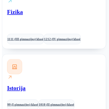
Fizika
11
11 (III gimnazijos) klasė
12
12 (IV gimnazijos) klasė
Istorija
9
9 (I gimnazijos) klasė
10
10 (II gimnazijos) klasė