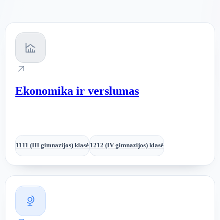
Ekonomika ir verslumas
11
11 (III gimnazijos) klasė
12
12 (IV gimnazijos) klasė