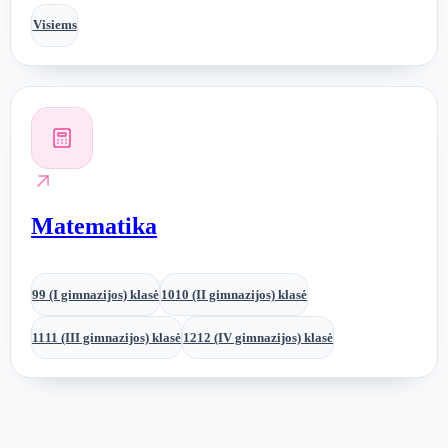
Visiems
Matematika
9
9 (I gimnazijos) klasė
10
10 (II gimnazijos) klasė
11
11 (III gimnazijos) klasė
12
12 (IV gimnazijos) klasė