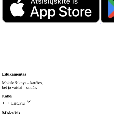
Edukamentas
Mokslo šaknys – karčios,
bet jo vaisiai – saldūs.
Kalba
🇱🇹
Lietuvių
Mokykis