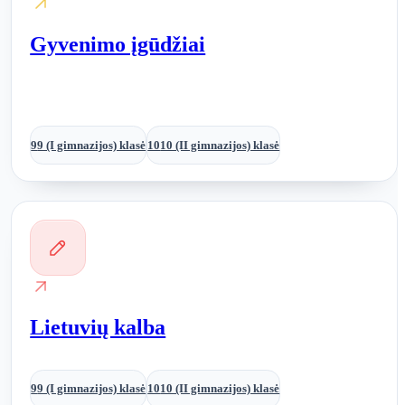
Gyvenimo įgūdžiai
9
9 (I gimnazijos) klasė
10
10 (II gimnazijos) klasė
Lietuvių kalba
9
9 (I gimnazijos) klasė
10
10 (II gimnazijos) klasė