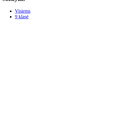
Visiems
9 klasė
10 klasė
11 klasė
12 klasė
Visi dalykai ->
Mokomieji dalykai
Lietuvių kalba
Literatūra
Istorija
Matematika
Geografija
Fizika
Biologija
Ekonomika ir verslumas
Gyvenimo įgūdžiai
Ištekliai
Testai, egzaminai
Problemų bankas