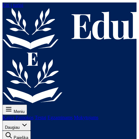
Eiti į turinį
Meniu
Kaina
Pamokos
Testai
Egzaminams
Mokytojams
Daugiau
Paieška