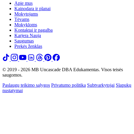
Apie mus
Kainodara ir planai
Mokytojams
Tėvams
Mokykloms
Kontaktai ir pagalba
Karjera
Nauja
Saugumas
Prekės ženklas
© 2019 - 2026 MB Uncascade DBA Edukamentas. Visos teisės
saugomos.
Paslaugų teikimo sąlygos
Privatumo politika
Subtvarkytojai
Slapukų
nustatymai