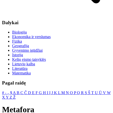
Dalykai
Biologija
Ekonomika ir verslumas
Fizika
Geografija
Gyvenimo įgūdžiai
Istorija
Kelių eismo taisyklės
Lietuvių kalba
Literatūra
Matematika
Pagal raidę
#
‐
„
$
A
B
C
Č
D
E
F
G
H
I
Į
J
K
L
M
N
O
P
Q
R
S
Š
T
U
Ū
V
W
X
Y
Z
Ž
Metafora