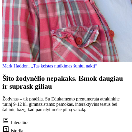
Mark Haddon. „Tas keistas nutikimas šuniui naktį“
Šito žodynėlio nepakaks. Išmok daugiau
ir suprask giliau
Žodynas – tik pradžia. Su Edukamento prenumerata atrakinkite
turinį 9-12 kl. gimnazistams: pamokas, interaktyvius testus bei
šaltinių bazę, kad pamatytumėte pilną vaizdą.
Literatūra
Istorija