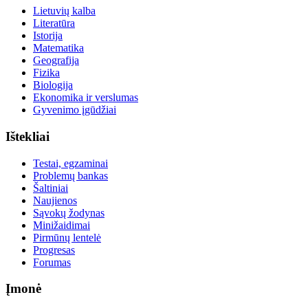
Lietuvių kalba
Literatūra
Istorija
Matematika
Geografija
Fizika
Biologija
Ekonomika ir verslumas
Gyvenimo įgūdžiai
Ištekliai
Testai, egzaminai
Problemų bankas
Šaltiniai
Naujienos
Sąvokų žodynas
Minižaidimai
Pirmūnų lentelė
Progresas
Forumas
Įmonė