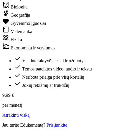
Biologija
Geografija
Gyvenimo įgūdžiai
Matematika
Fizika
Ekonomika ir verslumas
Visi interaktyvūs testai ir užduotys
Temos pateiktos video, audio ir tekstu
Neribota prieiga prie visų kortelių
Jokių reklamų ar trukdžių
9,99 €
per mėnesį
Atrakinti viską
Jau turite Edukamentą?
Prisijunkite