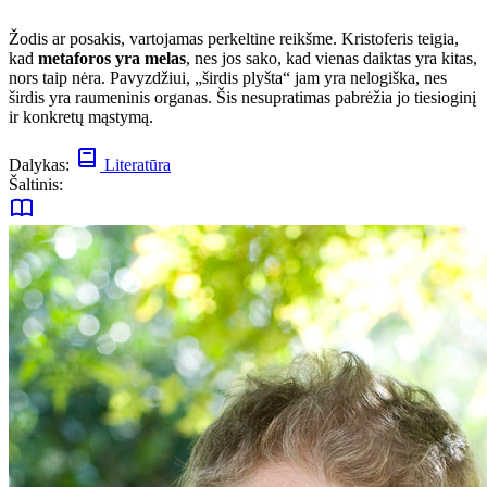
Žodis ar posakis, vartojamas perkeltine reikšme. Kristoferis teigia,
kad
metaforos yra melas
, nes jos sako, kad vienas daiktas yra kitas,
nors taip nėra. Pavyzdžiui, „širdis plyšta“ jam yra nelogiška, nes
širdis yra raumeninis organas. Šis nesupratimas pabrėžia jo tiesioginį
ir konkretų mąstymą.
Dalykas:
Literatūra
Šaltinis: