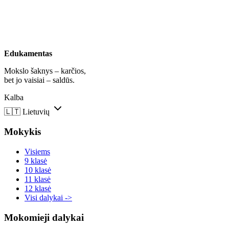
Edukamentas
Mokslo šaknys – karčios,
bet jo vaisiai – saldūs.
Kalba
🇱🇹
Lietuvių
Mokykis
Visiems
9 klasė
10 klasė
11 klasė
12 klasė
Visi dalykai ->
Mokomieji dalykai