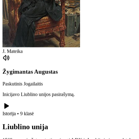
J. Mateika
Žygimantas Augustas
Paskutinis Jogailaitis
Inicijavo Liublino unijos pasirašymą.
Istorija • 9 klasė
Liublino unija
1569 m. pasirašyta sutartis sujungė LDK ir Lenkiją į vieną valstybę –