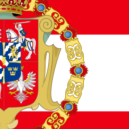
udoti. Visa 9–12 kl. medžiaga vienoje vietoje.