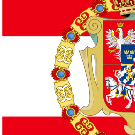
Konspektai, DI testai ir skaidrės jau paruošti – jums belieka juos pana
Įsigyti „Flex“ planą
Kaip tai veikia?
€9,99/mėn. · Atšaukti galima bet kada.
edukamentas.lt/skaidres
10:45
A-
A+