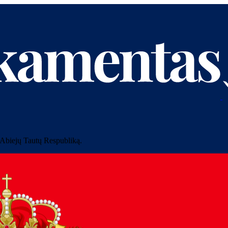
Abiejų Tautų Respubliką
.