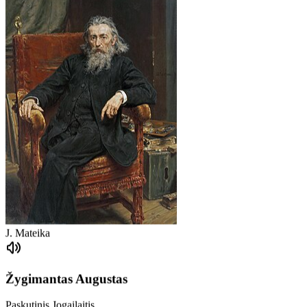
J. Mateika
Žygimantas Augustas
Paskutinis Jogailaitis
Inicijavo Liublino unijos pasirašymą.