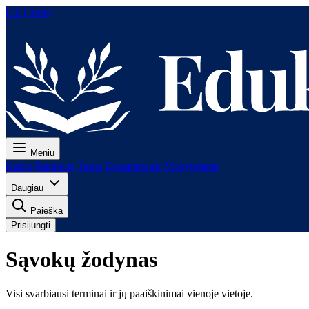
Eiti į turinį
Meniu
Kaina
Pamokos
Testai
Egzaminams
Mokytojams
Daugiau
Paieška
Prisijungti
Sąvokų žodynas
Visi svarbiausi terminai ir jų paaiškinimai vienoje vietoje.