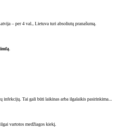
tvija – per 4 val., Lietuva turi absoliutų pranašumą.
limfą
.
 infekcijų. Tai gali būti laikinas arba ilgalaikis pasirinkima...
ilgai vartotos medžiagos kiekį.