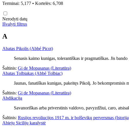
Terminai: 5,177 • Kortelės: 6,708
Nerodyti datų
Išvalyti filtrus
A
Abatas Pikolis (Abbé Picot)
Senasis kaimo kunigas, tolerantiškas ir pragmatiškas. Jis bando
Šaltinis:
Gi de Mopasanas (Literatūra)
Abatas Tolbiakas (Abbé Tolbiac)
Jaunas, fanatiškas kunigas, pakeitęs Pikolį. Jo bekompromisis mo
Šaltinis:
Gi de Mopasanas (Literatūra)
Abdikacija
Savanoriškas arba priverstinis valdovo, pavyzdžiui, caro, atsis
Šaltinis:
Rusijos revoliucijos 1917 m. ir bolševikų perversmas (Istorija
Abiejų Sicilijų karalystė