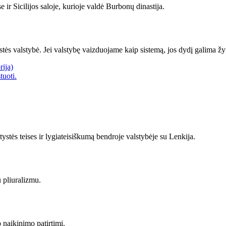
e ir Sicilijos saloje, kurioje valdė Burbonų dinastija.
ės valstybė. Jei valstybę vaizduojame kaip sistemą, jos dydį galima žymė
rija)
tuoti.
tės teises ir lygiateisiškumą bendroje valstybėje su Lenkija.
 pliuralizmu.
 naikinimo patirtimi.