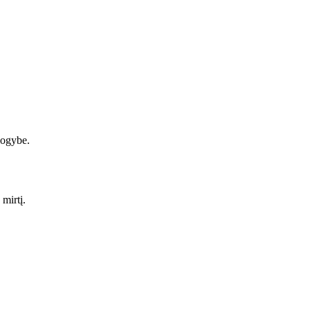
logybe.
mirtį.