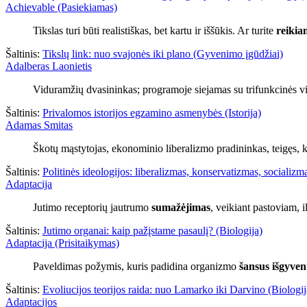
Achievable (Pasiekiamas)
Tikslas turi būti realistiškas, bet kartu ir iššūkis. Ar turite
reikia
Šaltinis:
Tikslų link: nuo svajonės iki plano (Gyvenimo įgūdžiai)
Adalberas Laonietis
Viduramžių dvasininkas; programoje siejamas su trifunkcinės 
Šaltinis:
Privalomos istorijos egzamino asmenybės (Istorija)
Adamas Smitas
Škotų mąstytojas, ekonominio liberalizmo pradininkas, teigęs, ka
Šaltinis:
Politinės ideologijos: liberalizmas, konservatizmas, socializmas
Adaptacija
Jutimo receptorių jautrumo
sumažėjimas
, veikiant pastoviam, i
Šaltinis:
Jutimo organai: kaip pažįstame pasaulį? (Biologija)
Adaptacija (Prisitaikymas)
Paveldimas požymis, kuris padidina organizmo
šansus išgyvent
Šaltinis:
Evoliucijos teorijos raida: nuo Lamarko iki Darvino (Biologij
Adaptacijos