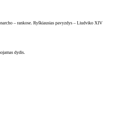
monarcho – rankose. Ryškiausias pavyzdys – Liudviko XIV
tuojamas dydis.