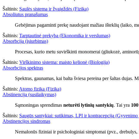
Šaltinis:
Saulės sistema ir žvaigždės (Fizika)
Absoliutus pranašumas
Gebėjimas pagaminti prekę naudojant mažiau išteklių (laiko, med
Šaltinis:
Tarptautinė prekyba (Ekonomika ir verslumas)
Absorbcija (įsiurbimas)
Procesas, kurio metu suvirškinti monomerai (gliukozė, aminorūg
Šaltinis:
Virškinimo sistema: maisto kelionė (Biologija)
Absorbcijos spektras
Spektras, gaunamas, kai balta šviesa pereina per šaltas dujas. M
Šaltinis:
Atomo fizika (Fizika)
Abstinencija (susilaikymas)
Sąmoningas sprendimas
neturėti lytinių santykių
. Tai yra
100
Šaltinis:
Saugūs santykiai: sutikimas, LPI ir kontracepcija (Gyvenimo 
Abstinencijos sindromas
Nemalonūs fiziniai ir psichologiniai simptomai (pvz., drebulys,