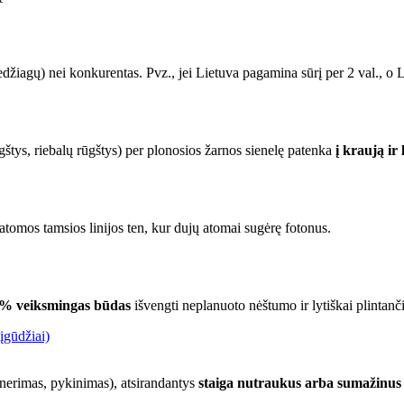
žiagų) nei konkurentas. Pvz., jei Lietuva pagamina sūrį per 2 val., o La
štys, riebalų rūgštys) per plonosios žarnos sienelę patenka
į kraują ir 
atomos tamsios linijos ten, kur dujų atomai sugėrę fotonus.
% veiksmingas būdas
išvengti neplanuoto nėštumo ir lytiškai plintančių
įgūdžiai)
 nerimas, pykinimas), atsirandantys
staiga nutraukus arba sumažinus