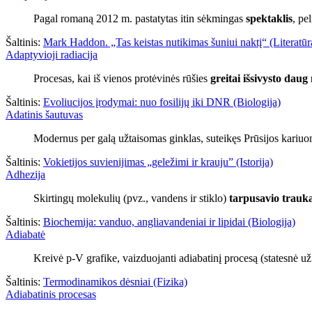
Pagal romaną 2012 m. pastatytas itin sėkmingas
spektaklis
, pe
Šaltinis:
Mark Haddon. „Tas keistas nutikimas šuniui naktį“ (Literatūr
Adaptyvioji radiacija
Procesas, kai iš vienos protėvinės rūšies
greitai išsivysto daug
Šaltinis:
Evoliucijos įrodymai: nuo fosilijų iki DNR (Biologija)
Adatinis šautuvas
Modernus per galą užtaisomas ginklas, suteikęs Prūsijos kariuo
Šaltinis:
Vokietijos suvienijimas „geležimi ir krauju” (Istorija)
Adhezija
Skirtingų molekulių (pvz., vandens ir stiklo)
tarpusavio trauk
Šaltinis:
Biochemija: vanduo, angliavandeniai ir lipidai (Biologija)
Adiabatė
Kreivė p-V grafike, vaizduojanti adiabatinį procesą (statesnė už
Šaltinis:
Termodinamikos dėsniai (Fizika)
Adiabatinis procesas