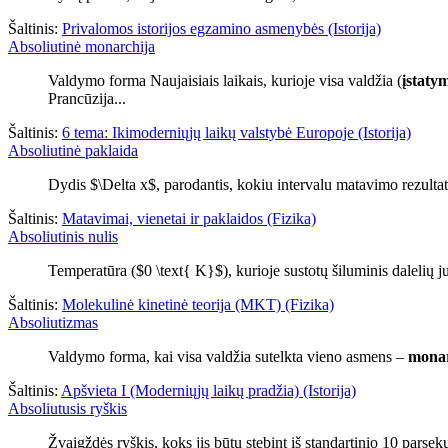
Šaltinis:
Privalomos istorijos egzamino asmenybės (Istorija)
Absoliutinė monarchija
Valdymo forma Naujaisiais laikais, kurioje visa valdžia (
įstaty
Prancūzija...
Šaltinis:
6 tema: Ikimoderniųjų laikų valstybė Europoje (Istorija)
Absoliutinė paklaida
Dydis $\Delta x$, parodantis, kokiu intervalu matavimo rezultata
Šaltinis:
Matavimai, vienetai ir paklaidos (Fizika)
Absoliutinis nulis
Temperatūra ($0 \text{ K}$), kurioje sustotų šiluminis dalelių j
Šaltinis:
Molekulinė kinetinė teorija (MKT) (Fizika)
Absoliutizmas
Valdymo forma, kai visa valdžia sutelkta vieno asmens –
monar
Šaltinis:
Apšvieta I (Moderniųjų laikų pradžia) (Istorija)
Absoliutusis ryškis
Žvaigždės ryškis, koks jis būtų stebint iš standartinio 10 parsek