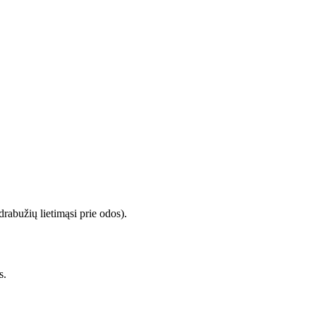
drabužių lietimąsi prie odos).
s.