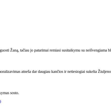
 guosti Žaną, tačiau jo patarimai remiasi susitaikymu su neišvengiama b
ralizavimas atneša dar daugiau kančios ir netiesiogiai sukelia Žiuljeno 
akymas sosto.
)