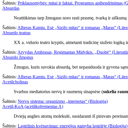
Šaltinis:
Priklausomybės: mitai ir faktai. Programos apibendrinimas (
Absurdas
Neatitikimas tarp žmogaus noro rasti prasmę, tvarką ir aiškumą
Šaltinis:
Alberas Kamiu. Esė „Sizifo mitas“ ir romanas „Maras“ (Liter
Absurdo teatras
XX a. vidurio teatro kryptis, atmetanti tradicinę siužeto logiką 
Šaltinis:
Arvydas Ambrasas, Regimantas Midvikis. „Duobė“ (Literatū
Absurdo žmogus
Žmogus, kuris suvokia absurdą, bet nepasiduoda ir gyvena są
Šaltinis:
Alberas Kamiu. Esė „Sizifo mitas“ ir romanas „Maras“ (Liter
Acetilcholinas
Svarbus mediatorius nervų ir raumenų sinapsėse (
sukelia raum
Šaltinis:
Nervų sistema: organizmo „internetas“ (Biologija)
Acetil-KoA (acetilkofermentas A)
Dviejų anglies atomų molekulė, susidaranti iš piruvato pereinam
Šaltinis:
Ląstelinis kvėpavimas: energijos gamyba ląstelėje (Biologija)