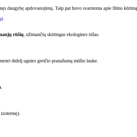
lnęs daugybę apdovanojimų. Taip pat buvo svarstoma apie filmo kūrimą
a)
 naujų rūšių
, užimančių skirtingas ekologines nišas.
menei didelį ugnies greičio pranašumą mūšio lauke.
a
.
 izotermę).