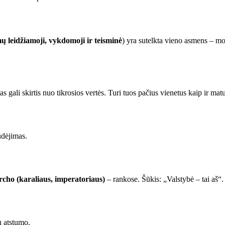
mų leidžiamoji, vykdomoji ir teisminė
) yra sutelkta vieno asmens – 
s gali skirtis nuo tikrosios vertės. Turi tuos pačius vienetus kaip ir ma
udėjimas.
cho (karaliaus, imperatoriaus)
– rankose. Šūkis: „Valstybė – tai aš“.
ų atstumo.