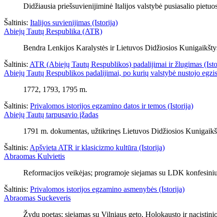
Didžiausia priešsuvienijiminė Italijos valstybė pusiasalio pietuos
Šaltinis:
Italijos suvienijimas (Istorija)
Abiejų Tautų Respublika (ATR)
Bendra Lenkijos Karalystės ir Lietuvos Didžiosios Kunigaikštyst
Šaltinis:
ATR (Abiejų Tautų Respublikos) padalijimai ir žlugimas (Isto
Abiejų Tautų Respublikos padalijimai, po kurių valstybė nustojo egzis
1772, 1793, 1795 m.
Šaltinis:
Privalomos istorijos egzamino datos ir temos (Istorija)
Abiejų Tautų tarpusavio įžadas
1791 m. dokumentas, užtikrinęs Lietuvos Didžiosios Kunigaikštys
Šaltinis:
Apšvieta ATR ir klasicizmo kultūra (Istorija)
Abraomas Kulvietis
Reformacijos veikėjas; programoje siejamas su LDK konfesiniu
Šaltinis:
Privalomos istorijos egzamino asmenybės (Istorija)
Abraomas Suckeveris
Žydų poetas; siejamas su Vilniaus geto, Holokausto ir nacistinio