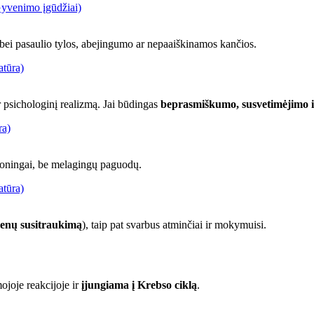
Gyvenimo įgūdžiai)
 bei pasaulio tylos, abejingumo ar nepaaiškinamos kančios.
atūra)
ir psichologinį realizmą. Jai būdingas
beprasmiškumo, susvetimėjimo i
ra)
moningai, be melagingų paguodų.
atūra)
enų susitraukimą
), taip pat svarbus atminčiai ir mokymuisi.
ojoje reakcijoje ir
įjungiama į Krebso ciklą
.