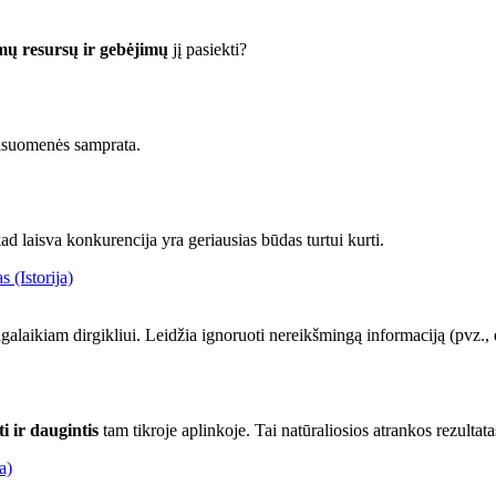
mų resursų ir gebėjimų
jį pasiekti?
visuomenės samprata.
d laisva konkurencija yra geriausias būdas turtui kurti.
 (Istorija)
lgalaikiam dirgikliui. Leidžia ignoruoti nereikšmingą informaciją (pvz., 
i ir daugintis
tam tikroje aplinkoje. Tai natūraliosios atrankos rezultata
a)