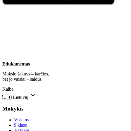
Edukamentas
Mokslo šaknys – karčios,
bet jo vaisiai – saldūs.
Kalba
🇱🇹
Lietuvių
Mokykis
Visiems
9 klasė
10 klasė