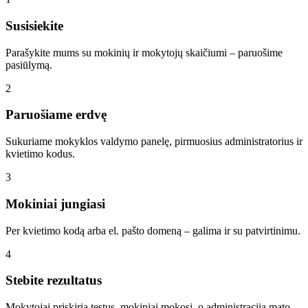
Susisiekite
Parašykite mums su mokinių ir mokytojų skaičiumi – paruošime
pasiūlymą.
2
Paruošiame erdvę
Sukuriame mokyklos valdymo panelę, pirmuosius administratorius ir
kvietimo kodus.
3
Mokiniai jungiasi
Per kvietimo kodą arba el. pašto domeną – galima ir su patvirtinimu.
4
Stebite rezultatus
Mokytojai priskiria testus, mokiniai mokosi, o administracija mato