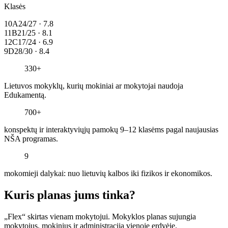
Klasės
10A
24/27 · 7.8
11B
21/25 · 8.1
12C
17/24 · 6.9
9D
28/30 · 8.4
330+
Lietuvos mokyklų, kurių mokiniai ar mokytojai naudoja
Edukamentą.
700+
konspektų ir interaktyviųjų pamokų 9–12 klasėms pagal naujausias
NŠA programas.
9
mokomieji dalykai: nuo lietuvių kalbos iki fizikos ir ekonomikos.
Kuris planas jums tinka?
„Flex“ skirtas vienam mokytojui. Mokyklos planas sujungia
mokytojus, mokinius ir administraciją vienoje erdvėje.