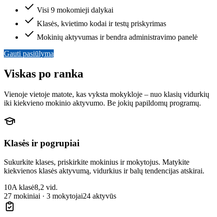
Visi 9 mokomieji dalykai
Klasės, kvietimo kodai ir testų priskyrimas
Mokinių aktyvumas ir bendra administravimo panelė
Gauti pasiūlymą
Viskas po ranka
Vienoje vietoje matote, kas vyksta mokykloje – nuo klasių vidurkių
iki kiekvieno mokinio aktyvumo. Be jokių papildomų programų.
Klasės ir pogrupiai
Sukurkite klases, priskirkite mokinius ir mokytojus. Matykite
kiekvienos klasės aktyvumą, vidurkius ir balų tendencijas atskirai.
10A klasė
8,2 vid.
27 mokiniai · 3 mokytojai
24 aktyvūs