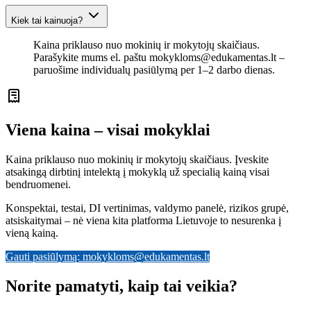
Kiek tai kainuoja?
Kaina priklauso nuo mokinių ir mokytojų skaičiaus.
Parašykite mums el. paštu
mokykloms@edukamentas.lt
–
paruošime individualų pasiūlymą per 1–2 darbo dienas.
Viena kaina – visai mokyklai
Kaina priklauso nuo mokinių ir mokytojų skaičiaus. Įveskite
atsakingą dirbtinį intelektą į mokyklą už specialią kainą visai
bendruomenei.
Konspektai, testai, DI vertinimas, valdymo panelė, rizikos grupė,
atsiskaitymai – nė viena kita platforma Lietuvoje to nesurenka į
vieną kainą.
Gauti pasiūlymą:
mokykloms@edukamentas.lt
Norite pamatyti, kaip tai veikia?