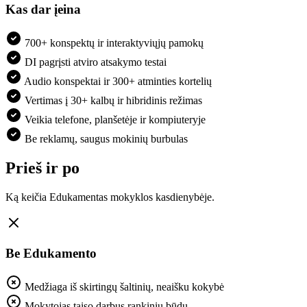
Kas dar įeina
700+ konspektų ir interaktyviųjų pamokų
DI pagrįsti atviro atsakymo testai
Audio konspektai ir 300+ atminties kortelių
Vertimas į 30+ kalbų ir hibridinis režimas
Veikia telefone, planšetėje ir kompiuteryje
Be reklamų, saugus mokinių burbulas
Prieš ir po
Ką keičia Edukamentas mokyklos kasdienybėje.
Be Edukamento
Medžiaga iš skirtingų šaltinių, neaišku kokybė
Mokytojas taiso darbus rankiniu būdu