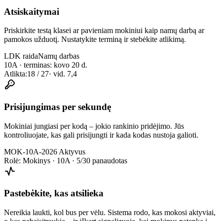
Atsiskaitymai
Priskirkite testą klasei ar pavieniam mokiniui kaip namų darbą ar
pamokos užduotį. Nustatykite terminą ir stebėkite atlikimą.
LDK raida
Namų darbas
10A · terminas: kovo 20 d.
Atlikta:
18 / 27
· vid. 7,4
Prisijungimas per sekundę
Mokiniai jungiasi per kodą – jokio rankinio pridėjimo. Jūs
kontroliuojate, kas gali prisijungti ir kada kodas nustoja galioti.
MOK-10A-2026
Aktyvus
Rolė: Mokinys · 10A · 5/30 panaudotas
Pastebėkite, kas atsilieka
Nereikia laukti, kol bus per vėlu. Sistema rodo, kas mokosi aktyviai,