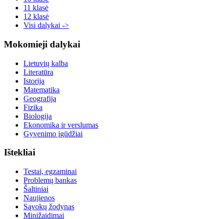
11 klasė
12 klasė
Visi dalykai ->
Mokomieji dalykai
Lietuvių kalba
Literatūra
Istorija
Matematika
Geografija
Fizika
Biologija
Ekonomika ir verslumas
Gyvenimo įgūdžiai
Ištekliai
Testai, egzaminai
Problemų bankas
Šaltiniai
Naujienos
Sąvokų žodynas
Minižaidimai