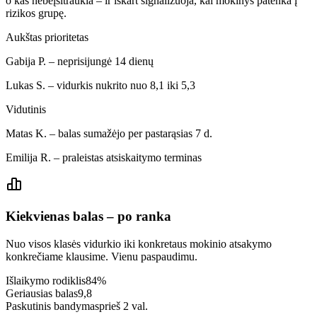
o kas nebeįsitraukia – ir iškart signalizuoja, kai mokinys patenka į
rizikos grupę.
Aukštas prioritetas
Gabija P. – neprisijungė 14 dienų
Lukas S. – vidurkis nukrito nuo 8,1 iki 5,3
Vidutinis
Matas K. – balas sumažėjo per pastarąsias 7 d.
Emilija R. – praleistas atsiskaitymo terminas
Kiekvienas balas – po ranka
Nuo visos klasės vidurkio iki konkretaus mokinio atsakymo
konkrečiame klausime. Vienu paspaudimu.
Išlaikymo rodiklis
84%
Geriausias balas
9,8
Paskutinis bandymas
prieš 2 val.