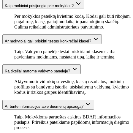
Kaip mokiniai prisijungia prie mokyklos?
Per mokyklos pateiktą kvietimo kodą. Kodai gali būti ribojami
pagal rolę, klasę, galiojimo laiką ir panaudojimų skaičių.
Galima reikalauti administratoriaus patvirtinimo.
Ar mokytojai gali priskirti testus konkrečiai klasei?
Taip. Valdymo panelėje testai priskiriami klasėms arba
pavieniams mokiniams, nustatant tipą, laiką ir terminą.
Ką tiksliai matome valdymo panelėje?
Aktyvumo ir vidurkių suvestinę, klasių rezultatus, mokinių
profilius su bandymų istorija, atsiskaitymų valdymą, kvietimo
kodus ir rizikos grupės identifikavimą.
Ar turite informacijos apie duomenų apsaugą?
Taip. Mokykloms paruoštas atskiras BDAR informacijos
puslapis. Prireikus pateikiame papildomą informaciją diegimo
procese.