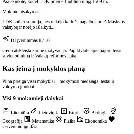
Paaiškinkite, kodėl LDK priėmė Liublino uniją 1569 m.
Mokinio atsakymas
LDK sutiko su unija, nes reikėjo karinės pagalbos prieš Maskvos
valstybę ir norėjo išlaikyti...
DI įvertinimas
8 / 10
Gerai atskleista karinė motyvacija. Papildykite apie bajorų teisių
suvienodinimą ir Valakų reformos įtaką.
Kas įeina į mokyklos planą
Pilna prieiga visai mokyklai – mokymosi medžiaga, testai ir
valdymo įrankiai.
Visi 9 mokomieji dalykai
Literatūra
Lietuvių k.
Istorija
Biologija
Geografija
Matematika
Fizika
Ekonomika
Gyvenimo įgūdžiai