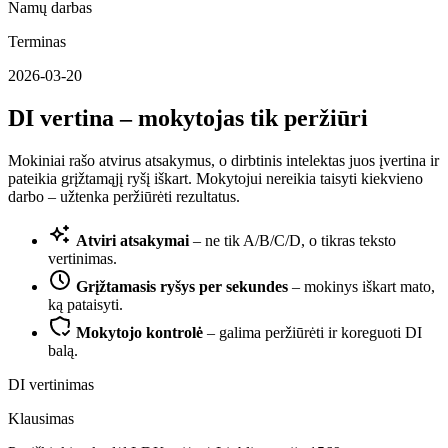
Namų darbas
Terminas
2026-03-20
DI vertina – mokytojas tik peržiūri
Mokiniai rašo atvirus atsakymus, o dirbtinis intelektas juos įvertina ir
pateikia grįžtamąjį ryšį iškart. Mokytojui nereikia taisyti kiekvieno
darbo – užtenka peržiūrėti rezultatus.
Atviri atsakymai
– ne tik A/B/C/D, o tikras teksto
vertinimas.
Grįžtamasis ryšys per sekundes
– mokinys iškart mato,
ką pataisyti.
Mokytojo kontrolė
– galima peržiūrėti ir koreguoti DI
balą.
DI vertinimas
Klausimas