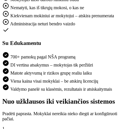
Nematyti, kas iš tikrųjų mokosi, o kas ne
Kiekvienam mokiniui ar mokytojui – atskira prenumerata
Administracija neturi bendro vaizdo
Su Edukamentu
700+ pamokų pagal NŠA programą
DI vertina atsakymus – mokytojas tik peržiūri
Matote aktyvumą ir rizikos grupę realiu laiku
Viena kaina visai mokyklai – be atskirų licencijų
Valdymo panelė su klasėmis, rezultatais ir atsiskaitymais
Nuo užklausos iki veikiančios sistemos
Pradėti paprasta. Mokyklai nereikia nieko diegti ar konfigūruoti
pačiai.
1