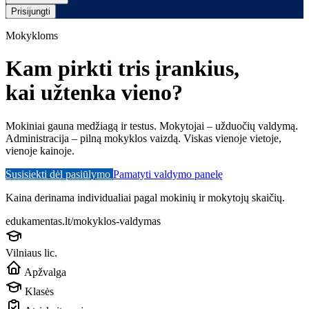
Prisijungti
Mokykloms
Kam pirkti tris įrankius,
kai užtenka vieno?
Mokiniai gauna medžiagą ir testus. Mokytojai – užduočių valdymą.
Administracija – pilną mokyklos vaizdą. Viskas vienoje vietoje,
vienoje kainoje.
Susisiekti dėl pasiūlymo
Pamatyti valdymo panelę
Kaina derinama individualiai pagal mokinių ir mokytojų skaičių.
edukamentas.lt/mokyklos-valdymas
Vilniaus lic.
Apžvalga
Klasės