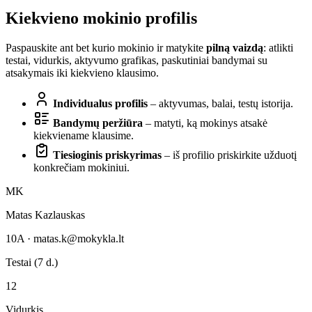
Kiekvieno mokinio profilis
Paspauskite ant bet kurio mokinio ir matykite
pilną vaizdą
: atlikti
testai, vidurkis, aktyvumo grafikas, paskutiniai bandymai su
atsakymais iki kiekvieno klausimo.
Individualus profilis
– aktyvumas, balai, testų istorija.
Bandymų peržiūra
– matyti, ką mokinys atsakė
kiekviename klausime.
Tiesioginis priskyrimas
– iš profilio priskirkite užduotį
konkrečiam mokiniui.
MK
Matas Kazlauskas
10A ·
matas.k@mokykla.lt
Testai (7 d.)
12
Vidurkis