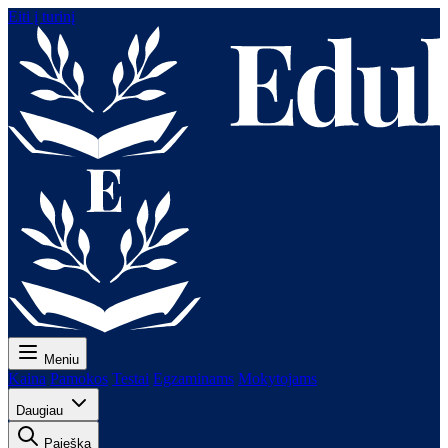
Eiti į turinį
Meniu
Kaina
Pamokos
Testai
Egzaminams
Mokytojams
Daugiau
Paieška