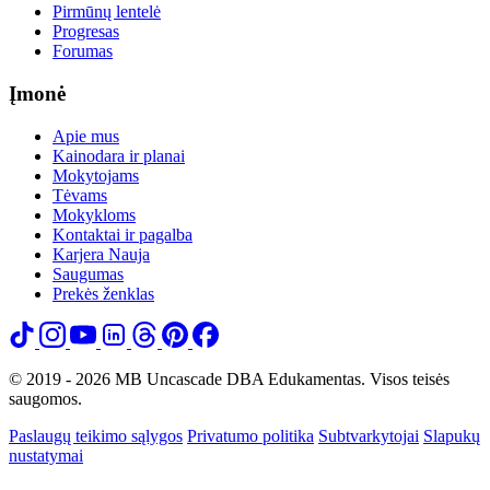
Pirmūnų lentelė
Progresas
Forumas
Įmonė
Apie mus
Kainodara ir planai
Mokytojams
Tėvams
Mokykloms
Kontaktai ir pagalba
Karjera
Nauja
Saugumas
Prekės ženklas
© 2019 - 2026 MB Uncascade DBA Edukamentas. Visos teisės
saugomos.
Paslaugų teikimo sąlygos
Privatumo politika
Subtvarkytojai
Slapukų
nustatymai