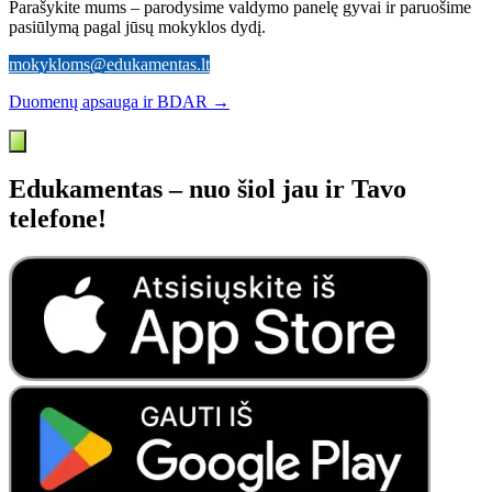
Parašykite mums – parodysime valdymo panelę gyvai ir paruošime
pasiūlymą pagal jūsų mokyklos dydį.
mokykloms@edukamentas.lt
Duomenų apsauga ir BDAR →
Edukamentas – nuo šiol jau ir Tavo
telefone!