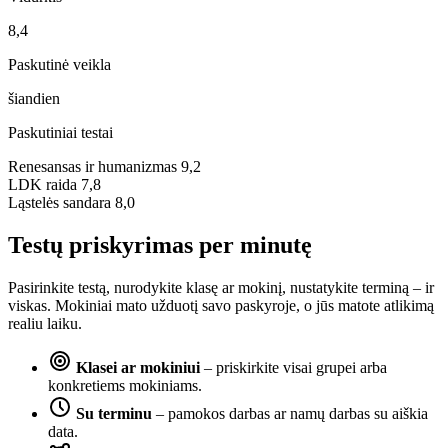
8,4
Paskutinė veikla
šiandien
Paskutiniai testai
Renesansas ir humanizmas
9,2
LDK raida
7,8
Ląstelės sandara
8,0
Testų priskyrimas per minutę
Pasirinkite testą, nurodykite klasę ar mokinį, nustatykite terminą – ir
viskas. Mokiniai mato užduotį savo paskyroje, o jūs matote atlikimą
realiu laiku.
Klasei ar mokiniui
– priskirkite visai grupei arba
konkretiems mokiniams.
Su terminu
– pamokos darbas ar namų darbas su aiškia
data.