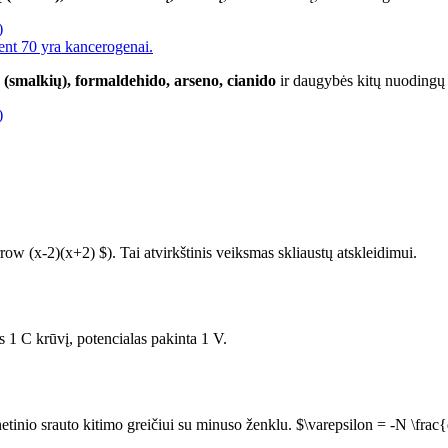
)
ent 70 yra kancerogenai.
 (smalkių), formaldehido, arseno, cianido
ir daugybės kitų nuodingų 
)
ow (x-2)(x+2) $). Tai atvirkštinis veiksmas skliaustų atskleidimui.
us 1 C krūvį, potencialas pakinta 1 V.
etinio srauto kitimo greičiui su minuso ženklu. $\varepsilon = -N \frac