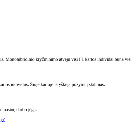
us. Monohibridinio kryžminimo atveju visi F1 kartos individai būna vien
artos individus. Šioje kartoje išryškėja požymių skilimas.
 masinę darbo jėgą.
ija)