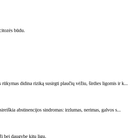
ocitozės būdu.
 rūkymas didina riziką susirgti plaučių vėžiu, širdies ligomis ir k...
ireiškia abstinencijos sindromas: irzlumas, nerimas, galvos s...
žį bei daugybę kitų ligų.