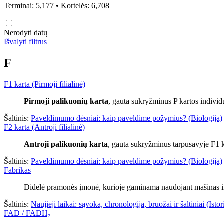
Terminai: 5,177 • Kortelės: 6,708
Nerodyti datų
Išvalyti filtrus
F
F1 karta (Pirmoji filialinė)
Pirmoji palikuonių karta
, gauta sukryžminus P kartos individ
Šaltinis:
Paveldimumo dėsniai: kaip paveldime požymius? (Biologija)
F2 karta (Antroji filialinė)
Antroji palikuonių karta
, gauta sukryžminus tarpusavyje F1 k
Šaltinis:
Paveldimumo dėsniai: kaip paveldime požymius? (Biologija)
Fabrikas
Didelė pramonės įmonė, kurioje gaminama naudojant mašinas ir
Šaltinis:
Naujieji laikai: sąvoka, chronologija, bruožai ir šaltiniai (Istor
FAD / FADH₂