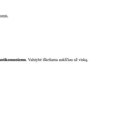
romis.
r antikomunizmu
. Valstybė iškeliama aukščiau už viską.