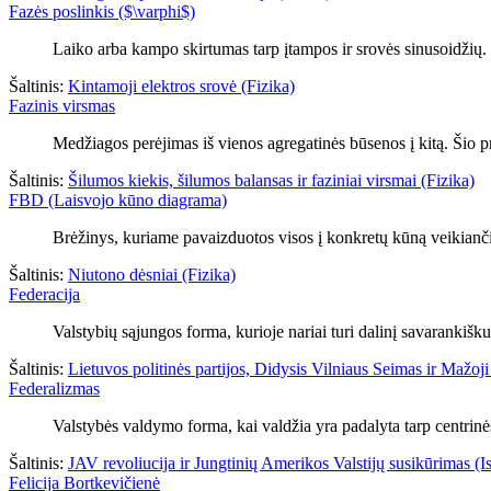
Fazės poslinkis ($\varphi$)
Laiko arba kampo skirtumas tarp įtampos ir srovės sinusoidžių.
Šaltinis:
Kintamoji elektros srovė (Fizika)
Fazinis virsmas
Medžiagos perėjimas iš vienos agregatinės būsenos į kitą. Šio 
Šaltinis:
Šilumos kiekis, šilumos balansas ir faziniai virsmai (Fizika)
FBD (Laisvojo kūno diagrama)
Brėžinys, kuriame pavaizduotos visos į konkretų kūną veikianči
Šaltinis:
Niutono dėsniai (Fizika)
Federacija
Valstybių sąjungos forma, kurioje nariai turi dalinį savarankišku
Šaltinis:
Lietuvos politinės partijos, Didysis Vilniaus Seimas ir Mažoji 
Federalizmas
Valstybės valdymo forma, kai valdžia yra padalyta tarp centrinės 
Šaltinis:
JAV revoliucija ir Jungtinių Amerikos Valstijų susikūrimas (Is
Felicija Bortkevičienė