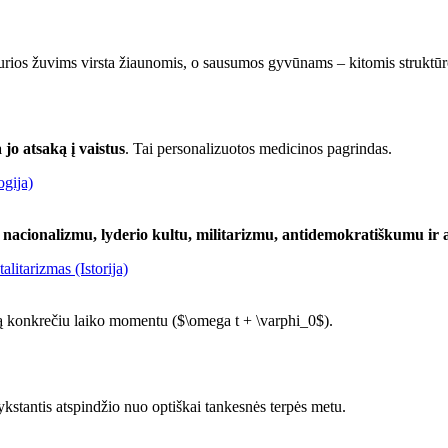
kurios žuvims virsta žiaunomis, o sausumos gyvūnams – kitomis struktū
 jo atsaką į vaistus
. Tai personalizuotos medicinos pagrindas.
ogija)
u nacionalizmu, lyderio kultu, militarizmu, antidemokratiškumu i
litarizmas (Istorija)
ą konkrečiu laiko momentu ($\omega t + \varphi_0$).
ykstantis atspindžio nuo optiškai tankesnės terpės metu.