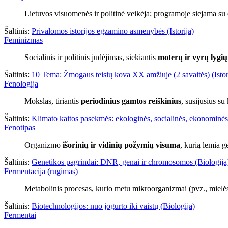
Lietuvos visuomenės ir politinė veikėja; programoje siejama su
Šaltinis:
Privalomos istorijos egzamino asmenybės (Istorija)
Feminizmas
Socialinis ir politinis judėjimas, siekiantis
moterų ir vyrų lygių 
Šaltinis:
10 Tema: Žmogaus teisių kova XX amžiuje (2 savaitės) (Istor
Fenologija
Mokslas, tiriantis
periodinius gamtos reiškinius
, susijusius s
Šaltinis:
Klimato kaitos pasekmės: ekologinės, socialinės, ekonominės
Fenotipas
Organizmo
išorinių ir vidinių požymių visuma
, kurią lemia g
Šaltinis:
Genetikos pagrindai: DNR, genai ir chromosomos (Biologija
Fermentacija (rūgimas)
Metabolinis procesas, kurio metu mikroorganizmai (pvz., mielės
Šaltinis:
Biotechnologijos: nuo jogurto iki vaistų (Biologija)
Fermentai