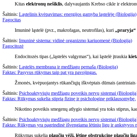
Kitas
elektronų nešiklis
, dalyvaujantis Krebso cikle ir elektro
Šaltinis:
Ląstelinis kvėpavimas: energijos gamyba ląstelėje (Biologija)
Fagocitas
Imuninė ląstelė (pvz., makrofagas, neutrofilas), kuri
„praryja“ 
Šaltinis:
Imuninė sistema: vidinė organizmo kariuomenė (Biologija)
Fagocitozė
Endocitozės tipas („ląstelės valgymas“), kai ląstelė įtraukia
kiet
Šaltinis:
Ląstelės membrana ir medžiagų pernaša (Biologija)
Faktas: Pasyvus rūkymas taip pat yra pavojingas.
Žmonės, kvėpuojantys rūkančiųjų iškvėptais dūmais (antriniais 
Šaltinis:
Psichoaktyviųjų medžiagų poveikis nervų sistemai (Biologija
Faktas: Rūkymas sukelia stiprią fizinę ir psichologinę priklausomybę.
Nikotino poveikis smegenų atlygio sistemai yra toks stiprus, k
Šaltinis:
Psichoaktyviųjų medžiagų poveikis nervų sistemai (Biologija
Faktas: Rūkymas yra pagrindinė išvengiama lėtinių ligų ir ankstyvos mi
Rūkymas sukelia
plaučių vėžį, lėtinę obstrukcinę plaučių lig