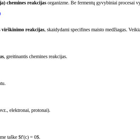
oja) chemines reakcijas
organizme. Be fermentų gyvybiniai procesai vyk
)
 virškinimo reakcijas
, skaidydami specifines maisto medžiagas. Veikia
us
, greitinantis chemines reakcijas.
tu.
vz., elektronai, protonai).
ame taške $f'(c) = 0$.