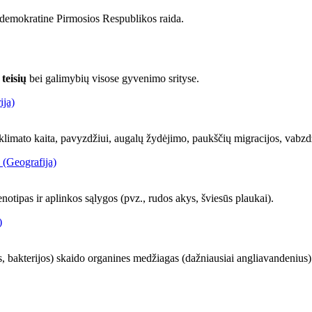
 demokratine Pirmosios Respublikos raida.
teisių
bei galimybių visose gyvenimo srityse.
ija)
u klimato kaita, pavyzdžiui, augalų žydėjimo, paukščių migracijos, vabz
 (Geografija)
enotipas ir aplinkos sąlygos (pvz., rudos akys, šviesūs plaukai).
)
, bakterijos) skaido organines medžiagas (dažniausiai angliavandenius