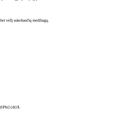
bei vėžį sukeliančių medžiagų.
{d\Phi}{dt}$.