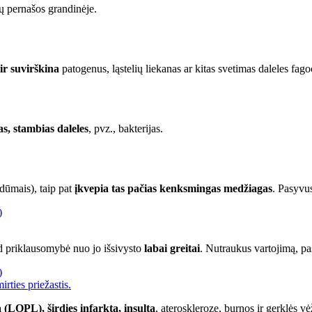
nų pernašos grandinėje.
ir suvirškina
patogenus, ląstelių liekanas ar kitas svetimas daleles fag
as, stambias daleles
, pvz., bakterijas.
dūmais), taip pat
įkvepia tas pačias kenksmingas medžiagas
. Pasyvus
)
ad priklausomybė nuo jo išsivysto
labai greitai
. Nutraukus vartojimą, pas
)
rties priežastis.
ą (LOPL), širdies infarktą, insultą
, aterosklerozę, burnos ir gerklės vė