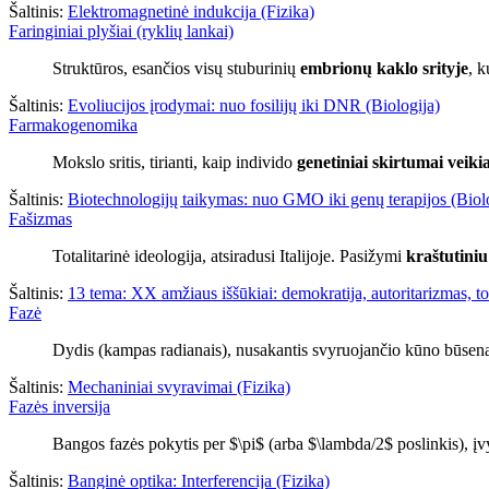
Šaltinis:
Elektromagnetinė indukcija (Fizika)
Faringiniai plyšiai (ryklių lankai)
Struktūros, esančios visų stuburinių
embrionų kaklo srityje
, 
Šaltinis:
Evoliucijos įrodymai: nuo fosilijų iki DNR (Biologija)
Farmakogenomika
Mokslo sritis, tirianti, kaip individo
genetiniai skirtumai veikia
Šaltinis:
Biotechnologijų taikymas: nuo GMO iki genų terapijos (Biol
Fašizmas
Totalitarinė ideologija, atsiradusi Italijoje. Pasižymi
kraštutini
Šaltinis:
13 tema: XX amžiaus iššūkiai: demokratija, autoritarizmas, tota
Fazė
Dydis (kampas radianais), nusakantis svyruojančio kūno būsen
Šaltinis:
Mechaniniai svyravimai (Fizika)
Fazės inversija
Bangos fazės pokytis per $\pi$ (arba $\lambda/2$ poslinkis), įv
Šaltinis:
Banginė optika: Interferencija (Fizika)