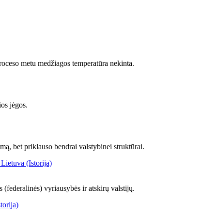
proceso metu medžiagos temperatūra nekinta.
os jėgos.
mą, bet priklauso bendrai valstybinei struktūrai.
Lietuva (Istorija)
(federalinės) vyriausybės ir atskirų valstijų.
torija)