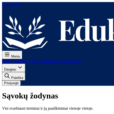
Eiti į turinį
Meniu
Kaina
Pamokos
Testai
Egzaminams
Mokytojams
Daugiau
Paieška
Prisijungti
Sąvokų žodynas
Visi svarbiausi terminai ir jų paaiškinimai vienoje vietoje.