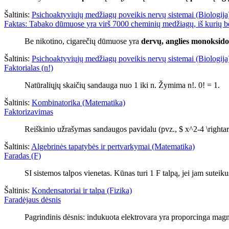
Šaltinis:
Psichoaktyviųjų medžiagų poveikis nervų sistemai (Biologija
Faktas: Tabako dūmuose yra virš 7000 cheminių medžiagų, iš kurių b
Be nikotino, cigarečių dūmuose yra
dervų, anglies monoksido
Šaltinis:
Psichoaktyviųjų medžiagų poveikis nervų sistemai (Biologija
Faktorialas (n!)
Natūraliųjų skaičių sandauga nuo 1 iki n. Žymima n!. 0! = 1.
Šaltinis:
Kombinatorika (Matematika)
Faktorizavimas
Reiškinio užrašymas sandaugos pavidalu (pvz., $ x^2-4 \rightarr
Šaltinis:
Algebrinės tapatybės ir pertvarkymai (Matematika)
Faradas (F)
SI sistemos talpos vienetas. Kūnas turi 1 F talpą, jei jam suteik
Šaltinis:
Kondensatoriai ir talpa (Fizika)
Faradėjaus dėsnis
Pagrindinis dėsnis: indukuota elektrovara yra proporcinga magn