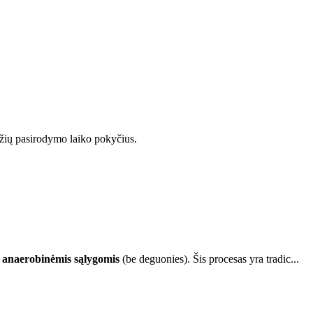
džių pasirodymo laiko pokyčius.
)
anaerobinėmis sąlygomis
(be deguonies). Šis procesas yra tradic...