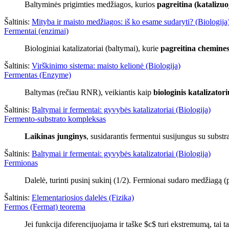
Baltyminės prigimties medžiagos, kurios
pagreitina (katalizu
Šaltinis:
Mityba ir maisto medžiagos: iš ko esame sudaryti? (Biologija
Fermentai (enzimai)
Biologiniai katalizatoriai (baltymai), kurie
pagreitina chemines
Šaltinis:
Virškinimo sistema: maisto kelionė (Biologija)
Fermentas (Enzyme)
Baltymas (rečiau RNR), veikiantis kaip
biologinis katalizatori
Šaltinis:
Baltymai ir fermentai: gyvybės katalizatoriai (Biologija)
Fermento-substrato kompleksas
Laikinas junginys
, susidarantis fermentui susijungus su substra
Šaltinis:
Baltymai ir fermentai: gyvybės katalizatoriai (Biologija)
Fermionas
Dalelė, turinti pusinį sukinį (1/2). Fermionai sudaro medžiagą (p
Šaltinis:
Elementariosios dalelės (Fizika)
Fermos (Fermat) teorema
Jei funkcija diferencijuojama ir taške $c$ turi ekstremumą, tai t