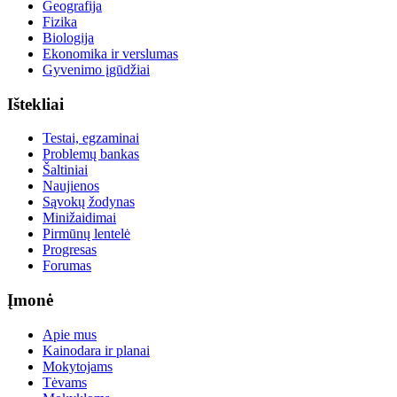
Geografija
Fizika
Biologija
Ekonomika ir verslumas
Gyvenimo įgūdžiai
Ištekliai
Testai, egzaminai
Problemų bankas
Šaltiniai
Naujienos
Sąvokų žodynas
Minižaidimai
Pirmūnų lentelė
Progresas
Forumas
Įmonė
Apie mus
Kainodara ir planai
Mokytojams
Tėvams