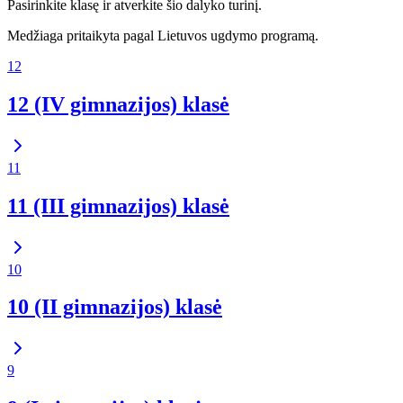
Pasirinkite klasę ir atverkite šio dalyko turinį.
Medžiaga pritaikyta pagal Lietuvos ugdymo programą.
12
12 (IV gimnazijos) klasė
11
11 (III gimnazijos) klasė
10
10 (II gimnazijos) klasė
9