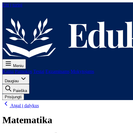
Eiti į turinį
Meniu
Kaina
Pamokos
Testai
Egzaminams
Mokytojams
Daugiau
Paieška
Prisijungti
Atgal į dalykus
Matematika