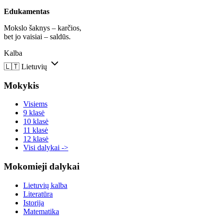
Edukamentas
Mokslo šaknys – karčios,
bet jo vaisiai – saldūs.
Kalba
🇱🇹
Lietuvių
Mokykis
Visiems
9 klasė
10 klasė
11 klasė
12 klasė
Visi dalykai ->
Mokomieji dalykai
Lietuvių kalba
Literatūra
Istorija
Matematika