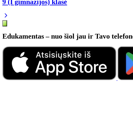
9 (I gimnazijos) klasė
Edukamentas – nuo šiol jau ir Tavo telefon