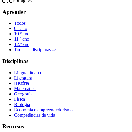
🇵🇹
Português
Aprender
Todos
9.º ano
10.º ano
11.º ano
12.º ano
Todas as disciplinas ->
Disciplinas
Língua lituana
Literatura
História
Matemática
Geografia
Física
Biologia
Economia e empreendedorismo
Competências de vida
Recursos