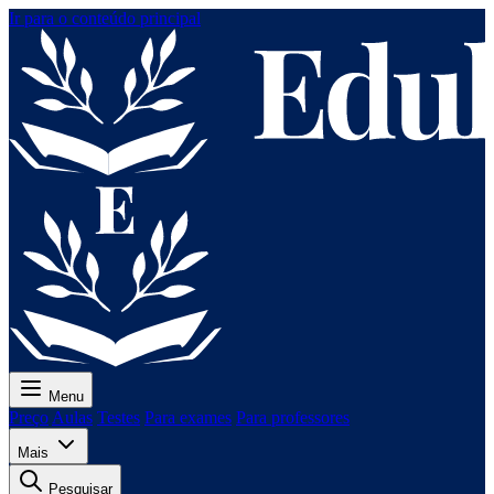
Ir para o conteúdo principal
Menu
Preço
Aulas
Testes
Para exames
Para professores
Mais
Pesquisar