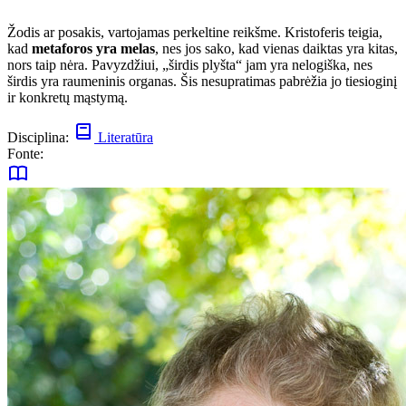
Žodis ar posakis, vartojamas perkeltine reikšme. Kristoferis teigia,
kad
metaforos yra melas
, nes jos sako, kad vienas daiktas yra kitas,
nors taip nėra. Pavyzdžiui, „širdis plyšta“ jam yra nelogiška, nes
širdis yra raumeninis organas. Šis nesupratimas pabrėžia jo tiesioginį
ir konkretų mąstymą.
Disciplina:
Literatūra
Fonte: