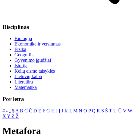
Disciplinas
Biologija
Ekonomika ir verslumas
Fizika
Geografija
Gyvenimo įgūdžiai
Istorija
Kelių eismo taisyklės
Lietuvių kalba
Literatūra
Matematika
Por letra
#
‐
„
$
A
B
C
Č
D
E
F
G
H
I
Į
J
K
L
M
N
O
P
Q
R
S
Š
T
U
Ū
V
W
X
Y
Z
Ž
Metafora