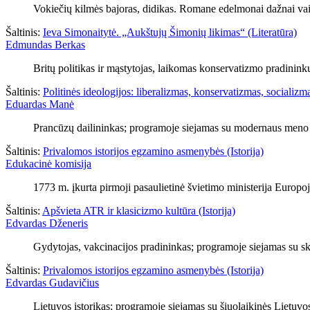
Vokiečių kilmės bajoras, didikas. Romane edelmonai dažnai vaizd
Šaltinis:
Ieva Simonaitytė. „Aukštujų Šimonių likimas“ (Literatūra)
Edmundas Berkas
Britų politikas ir mąstytojas, laikomas konservatizmo pradininku
Šaltinis:
Politinės ideologijos: liberalizmas, konservatizmas, socializmas
Eduardas Manė
Prancūzų dailininkas; programoje siejamas su modernaus meno 
Šaltinis:
Privalomos istorijos egzamino asmenybės (Istorija)
Edukacinė komisija
1773 m. įkurta pirmoji pasaulietinė švietimo ministerija Europo
Šaltinis:
Apšvieta ATR ir klasicizmo kultūra (Istorija)
Edvardas Dženeris
Gydytojas, vakcinacijos pradininkas; programoje siejamas su skie
Šaltinis:
Privalomos istorijos egzamino asmenybės (Istorija)
Edvardas Gudavičius
Lietuvos istorikas; programoje siejamas su šiuolaikinės Lietuvos 