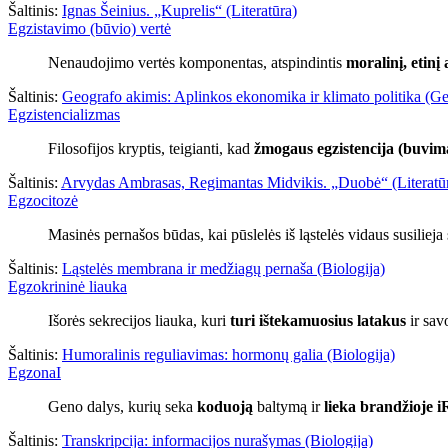
Šaltinis:
Ignas Šeinius. „Kuprelis“ (Literatūra)
Egzistavimo (būvio) vertė
Nenaudojimo vertės komponentas, atspindintis
moralinį, etinį
Šaltinis:
Geografo akimis: Aplinkos ekonomika ir klimato politika (Ge
Egzistencializmas
Filosofijos kryptis, teigianti, kad
žmogaus egzistencija (buvim
Šaltinis:
Arvydas Ambrasas, Regimantas Midvikis. „Duobė“ (Literatū
Egzocitozė
Masinės pernašos būdas, kai pūslelės iš ląstelės vidaus susilie
Šaltinis:
Ląstelės membrana ir medžiagų pernaša (Biologija)
Egzokrininė liauka
Išorės sekrecijos liauka, kuri
turi ištekamuosius latakus
ir savo
Šaltinis:
Humoralinis reguliavimas: hormonų galia (Biologija)
EgzonaI
Geno dalys, kurių seka
koduoją
baltymą ir
lieka brandžioje 
Šaltinis:
Transkripcija: informacijos nurašymas (Biologija)