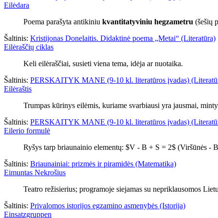
Eilėdara
Poema parašyta antikiniu
kvantitatyviniu hegzametru
(šešių p
Šaltinis:
Kristijonas Donelaitis. Didaktinė poema „Metai“ (Literatūra)
Eilėraščių ciklas
Keli eilėraščiai, susieti viena tema, idėja ar nuotaika.
Šaltinis:
PERSKAITYK MANE (9-10 kl. literatūros įvadas) (Literatū
Eilėraštis
Trumpas kūrinys eilėmis, kuriame svarbiausi yra jausmai, mintys
Šaltinis:
PERSKAITYK MANE (9-10 kl. literatūros įvadas) (Literatū
Eilerio formulė
Ryšys tarp briaunainio elementų: $V - B + S = 2$ (Viršūnės - B
Šaltinis:
Briaunainiai: prizmės ir piramidės (Matematika)
Eimuntas Nekrošius
Teatro režisierius; programoje siejamas su nepriklausomos Lietu
Šaltinis:
Privalomos istorijos egzamino asmenybės (Istorija)
Einsatzgruppen