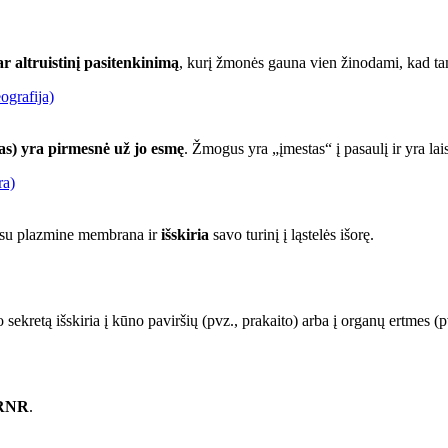
 ar altruistinį pasitenkinimą
, kurį žmonės gauna vien žinodami, kad tam 
ografija)
as) yra pirmesnė už jo esmę
. Žmogus yra „įmestas“ į pasaulį ir yra lai
ra)
ja su plazmine membrana ir
išskiria
savo turinį į ląstelės išorę.
 sekretą išskiria į kūno paviršių (pvz., prakaito) arba į organų ertmes (pv
iRNR
.