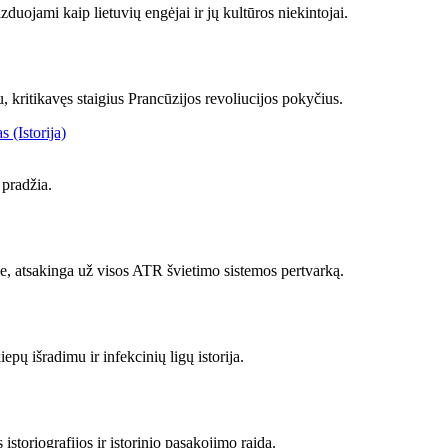
uojami kaip lietuvių engėjai ir jų kultūros niekintojai.
, kritikavęs staigius Prancūzijos revoliucijos pokyčius.
 (Istorija)
pradžia.
je, atsakinga už visos ATR švietimo sistemos pertvarką.
pų išradimu ir infekcinių ligų istorija.
istoriografijos ir istorinio pasakojimo raida.