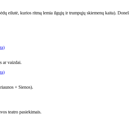
ėdų eilutė, kurios ritmą lemia ilgųjų ir trumpųjų skiemenų kaita). Donelai
ra)
 ar vaizdai.
ra)
riaunos + Sienos).
vos teatro pasiekimais.