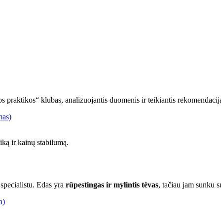
 praktikos“ klubas, analizuojantis duomenis ir teikiantis rekomendacij
mas)
iką ir kainų stabilumą.
 specialistu. Edas yra
rūpestingas ir mylintis tėvas
, tačiau jam sunku s
a)