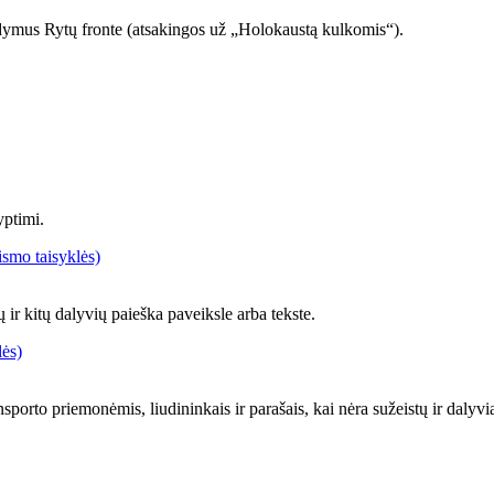
udymus Rytų fronte (atsakingos už „Holokaustą kulkomis“).
yptimi.
ismo taisyklės)
ų ir kitų dalyvių paieška paveiksle arba tekste.
lės)
orto priemonėmis, liudininkais ir parašais, kai nėra sužeistų ir dalyvia