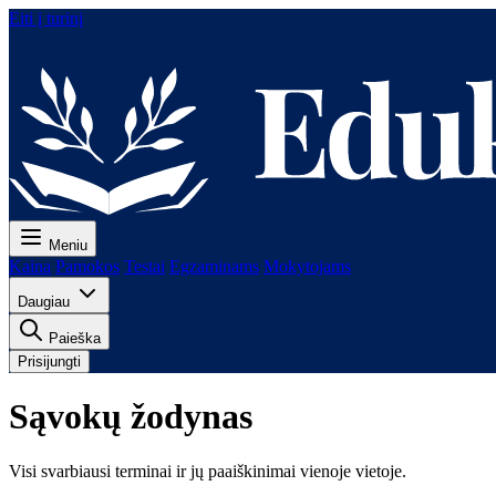
Eiti į turinį
Meniu
Kaina
Pamokos
Testai
Egzaminams
Mokytojams
Daugiau
Paieška
Prisijungti
Sąvokų žodynas
Visi svarbiausi terminai ir jų paaiškinimai vienoje vietoje.