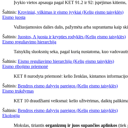
Įvykio vietos apsauga pagal KET 91.2 ir 92: įspėjimas kitiems,
Šaltinis:
Kroviniai, vilkimas ir eismo įvykiai (Kelių eismo taisyklės)
Eismo juosta
Važiuojamosios dalies dalis, pažymėta arba suprantama kaip skir
Šaltinis:
Juostos, A juosta ir krypties rodyklės (Kelių eismo taisyklės)
Eismo reguliavimo hierarchija
Taisyklių sluoksnių seka, pagal kurią nustatoma, kuo vadovautis,
Šaltinis:
Eismo reguliavimo hierarchija (Kelių eismo taisyklės)
Eismo ribojimo priemonė
KET 8 nurodyta priemonė: kelio ženklas, kintamos informacijos 
Šaltinis:
Bendros eismo dalyvių pareigos (Kelių eismo taisyklės)
Eismo trukdymas
KET 10 draudžiami veiksmai: kelio užtvėrimas, daiktų palikima
Šaltinis:
Bendros eismo dalyvių pareigos (Kelių eismo taisyklės)
Ekologija
Mokslas, tiriantis
organizmų ir juos supančios aplinkos
(tiek 