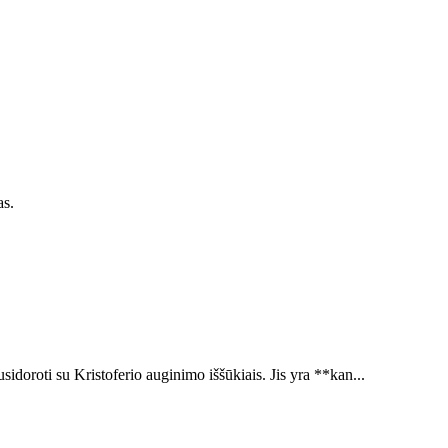
as.
usidoroti su Kristoferio auginimo iššūkiais. Jis yra **kan...