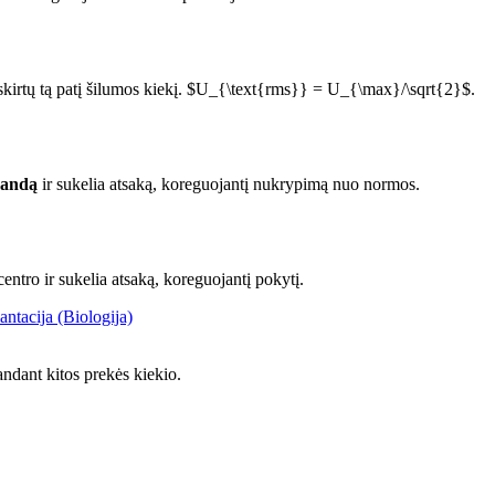
išskirtų tą patį šilumos kiekį. $U_{\text{rms}} = U_{\max}/\sqrt{2}$.
mandą
ir sukelia atsaką, koreguojantį nukrypimą nuo normos.
entro ir sukelia atsaką, koreguojantį pokytį.
antacija (Biologija)
ndant kitos prekės kiekio.