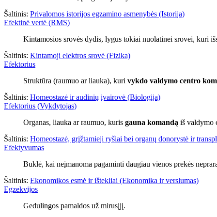
Šaltinis:
Privalomos istorijos egzamino asmenybės (Istorija)
Efektinė vertė (RMS)
Kintamosios srovės dydis, lygus tokiai nuolatinei srovei, kuri 
Šaltinis:
Kintamoji elektros srovė (Fizika)
Efektorius
Struktūra (raumuo ar liauka), kuri
vykdo valdymo centro ko
Šaltinis:
Homeostazė ir audinių įvairovė (Biologija)
Efektorius (Vykdytojas)
Organas, liauka ar raumuo, kuris
gauna komandą
iš valdymo c
Šaltinis:
Homeostazė, grįžtamieji ryšiai bei organų donorystė ir transpl
Efektyvumas
Būklė, kai neįmanoma pagaminti daugiau vienos prekės neprara
Šaltinis:
Ekonomikos esmė ir ištekliai (Ekonomika ir verslumas)
Egzekvijos
Gedulingos pamaldos už mirusįjį.