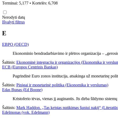
Terminai: 5,177 • Kortelės: 6,708
Nerodyti datų
Išvalyti filtrus
E
EBPO (OECD)
Ekonominio bendradarbiavimo ir plėtros organizacija – „gerosios
Šaltinis:
Ekonominė integracija ir organizacijos (Ekonomika ir verslu
ECB (Europos Centrinis Bankas)
Pagrindinė Euro zonos institucija, atsakinga už monetarinę polit
Šaltinis:
Pinigai ir monetarinė politika (Ekonomika ir verslumas)
Edas Bunas (Ed Boone)
Kristoferio tėvas, vienas jį auginantis. Jis dirba šildymo sistemų
Šaltinis:
Mark Haddon. „Tas keistas nutikimas šuniui naktį“ (Literatūr
Edelmonas (vok. Edelmann)