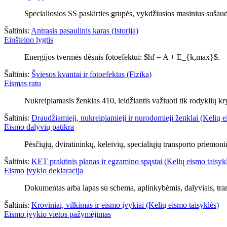
Specialiosios SS paskirties grupės, vykdžiusios masinius suša
Šaltinis:
Antrasis pasaulinis karas (Istorija)
Einšteino lygtis
Energijos tvermės dėsnis fotoefektui: $hf = A + E_{k,max}$.
Šaltinis:
Šviesos kvantai ir fotoefektas (Fizika)
Eismas ratu
Nukreipiamasis ženklas 410, leidžiantis važiuoti tik rodyklių kr
Šaltinis:
Draudžiamieji, nukreipiamieji ir nurodomieji ženklai (Kelių e
Eismo dalyvių patikra
Pėsčiųjų, dviratininkų, keleivių, specialiųjų transporto priemoni
Šaltinis:
KET praktinis planas ir egzamino spąstai (Kelių eismo taisyk
Eismo įvykio deklaracija
Dokumentas arba lapas su schema, aplinkybėmis, dalyviais, transp
Šaltinis:
Kroviniai, vilkimas ir eismo įvykiai (Kelių eismo taisyklės)
Eismo įvykio vietos pažymėjimas