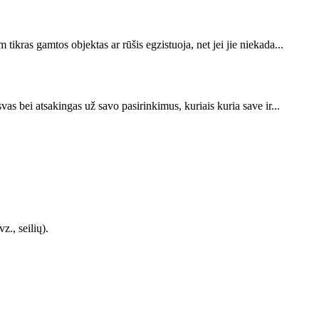
tikras gamtos objektas ar rūšis egzistuoja, net jei jie niekada...
svas bei atsakingas už savo pasirinkimus, kuriais kuria save ir...
z., seilių).