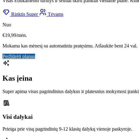
Visas Edukamento turinys ir šeimai skirti įrankiai viename plane. Rink
Rinktis Super
Tėvams
Nuo
€19,99/mėn.
Mokama kas mėnesį su automatiniu pratęsimu. Atšaukite bent 24 val. i
Peržiūrėti planus
Kas įeina
Super apima visus pagrindinius dalykus ir platesnius mokymosi įranki
Visi dalykai
Prieiga prie visų pagrindinių 9-12 klasių dalykų vienoje paskyroje.