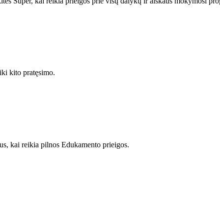
itės Super, kai reikia prieigos prie visų dalykų ir aiškaus mokymosi pro
ki kito pratęsimo.
us, kai reikia pilnos Edukamento prieigos.