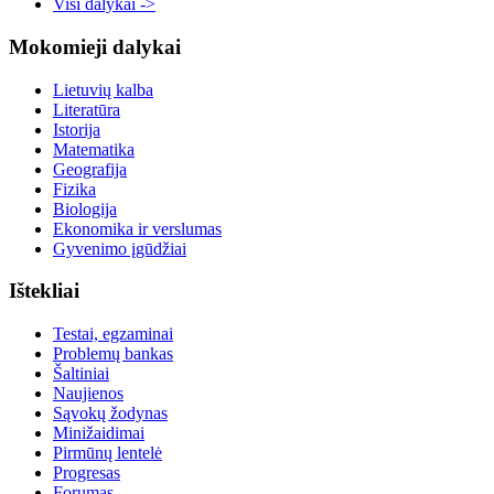
Visi dalykai ->
Mokomieji dalykai
Lietuvių kalba
Literatūra
Istorija
Matematika
Geografija
Fizika
Biologija
Ekonomika ir verslumas
Gyvenimo įgūdžiai
Ištekliai
Testai, egzaminai
Problemų bankas
Šaltiniai
Naujienos
Sąvokų žodynas
Minižaidimai
Pirmūnų lentelė
Progresas
Forumas