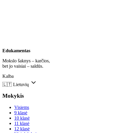
Edukamentas
Mokslo šaknys – karčios,
bet jo vaisiai – saldūs.
Kalba
🇱🇹
Lietuvių
Mokykis
Visiems
9 klasė
10 klasė
11 klasė
12 klasė