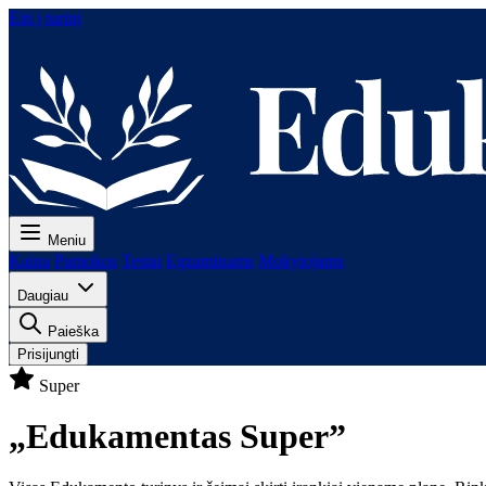
Eiti į turinį
Meniu
Kaina
Pamokos
Testai
Egzaminams
Mokytojams
Daugiau
Paieška
Prisijungti
Super
„Edukamentas Super”