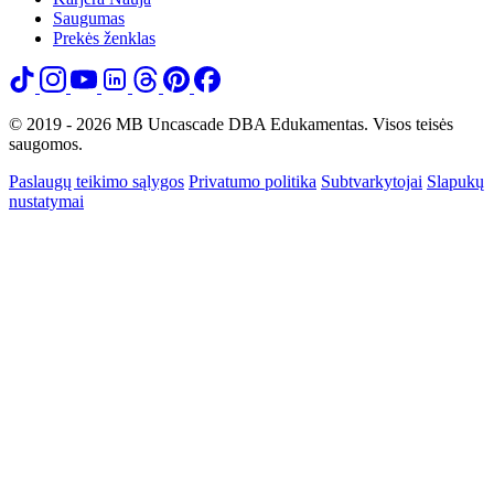
Saugumas
Prekės ženklas
© 2019 - 2026 MB Uncascade DBA Edukamentas. Visos teisės
saugomos.
Paslaugų teikimo sąlygos
Privatumo politika
Subtvarkytojai
Slapukų
nustatymai