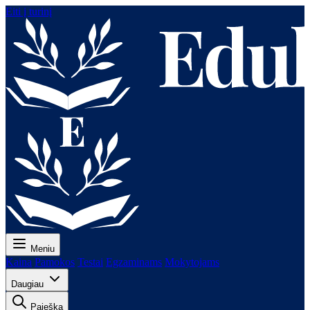
Eiti į turinį
Meniu
Kaina
Pamokos
Testai
Egzaminams
Mokytojams
Daugiau
Paieška