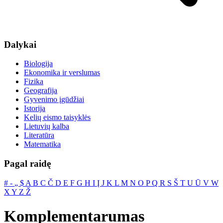
Dalykai
Biologija
Ekonomika ir verslumas
Fizika
Geografija
Gyvenimo įgūdžiai
Istorija
Kelių eismo taisyklės
Lietuvių kalba
Literatūra
Matematika
Pagal raidę
#
‐
„
$
A
B
C
Č
D
E
F
G
H
I
Į
J
K
L
M
N
O
P
Q
R
S
Š
T
U
Ū
V
W
X
Y
Z
Ž
Komplementarumas