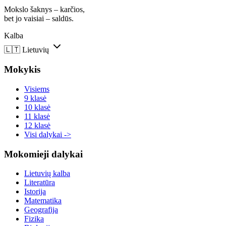
Mokslo šaknys – karčios,
bet jo vaisiai – saldūs.
Kalba
🇱🇹
Lietuvių
Mokykis
Visiems
9 klasė
10 klasė
11 klasė
12 klasė
Visi dalykai ->
Mokomieji dalykai
Lietuvių kalba
Literatūra
Istorija
Matematika
Geografija
Fizika