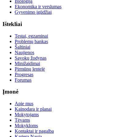
Biologija
Ekonomika ir verslumas
Gyvenimo įgūdžiai
Ištekliai
Testai, egzaminai
Problemų bankas
Šaltiniai
Naujienos
Sąvokų žodynas
Minižaidimai
Pirmūnų lentelė
Progresas
Forumas
Įmonė
Apie mus
Kainodara ir planai
Mokytojams
Tėvams
Mokykloms
Kontaktai ir pagalba
Karjera
Nauja