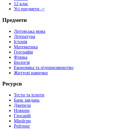
12 клас
Усі предмети ->
Предмети
Литовська мова
Література
Історія
Математика
Географія
Фізика
Біологія
Економіка та підприємництво
Життєві навички
Ресурси
Тести та іспити
Банк завдань
Джерела
Новини
Глосарій
Мініігри
Рейтинг