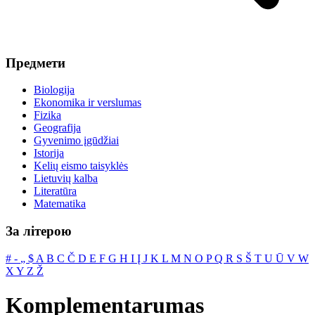
Предмети
Biologija
Ekonomika ir verslumas
Fizika
Geografija
Gyvenimo įgūdžiai
Istorija
Kelių eismo taisyklės
Lietuvių kalba
Literatūra
Matematika
За літерою
#
‐
„
$
A
B
C
Č
D
E
F
G
H
I
Į
J
K
L
M
N
O
P
Q
R
S
Š
T
U
Ū
V
W
X
Y
Z
Ž
Komplementarumas