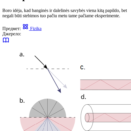
Boro idėja, kad banginės ir dalelinės savybės viena kitą papildo, bet
negali būti stebimos tuo pačiu metu tame pačiame eksperimente.
Предмет:
Fizika
Джерело: