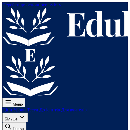
Перейти до основного вмісту
Меню
Ціни
Уроки
Тести
До іспитів
Для вчителів
Більше
Пошук