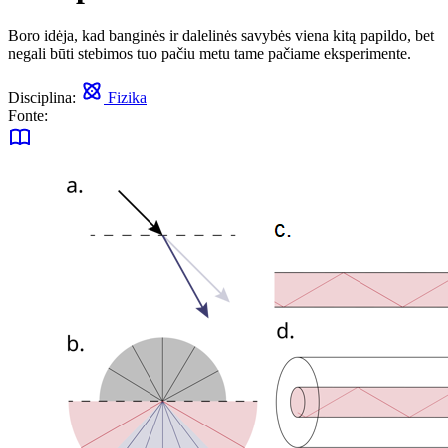
Boro idėja, kad banginės ir dalelinės savybės viena kitą papildo, bet
negali būti stebimos tuo pačiu metu tame pačiame eksperimente.
Disciplina:
Fizika
Fonte: