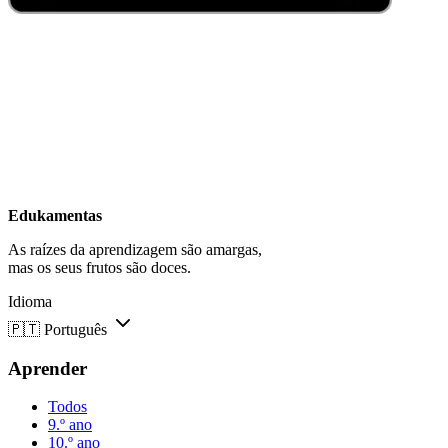
Edukamentas
As raízes da aprendizagem são amargas,
mas os seus frutos são doces.
Idioma
🇵🇹
Português
Aprender
Todos
9.º ano
10.º ano