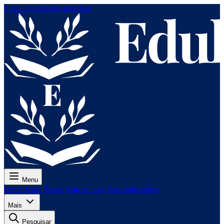
Ir para o conteúdo principal
Menu
Preço
Aulas
Testes
Para exames
Para professores
Mais
Pesquisar