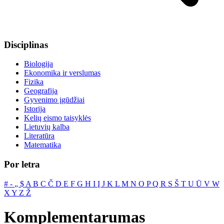
Disciplinas
Biologija
Ekonomika ir verslumas
Fizika
Geografija
Gyvenimo įgūdžiai
Istorija
Kelių eismo taisyklės
Lietuvių kalba
Literatūra
Matematika
Por letra
#
‐
„
$
A
B
C
Č
D
E
F
G
H
I
Į
J
K
L
M
N
O
P
Q
R
S
Š
T
U
Ū
V
W
X
Y
Z
Ž
Komplementarumas