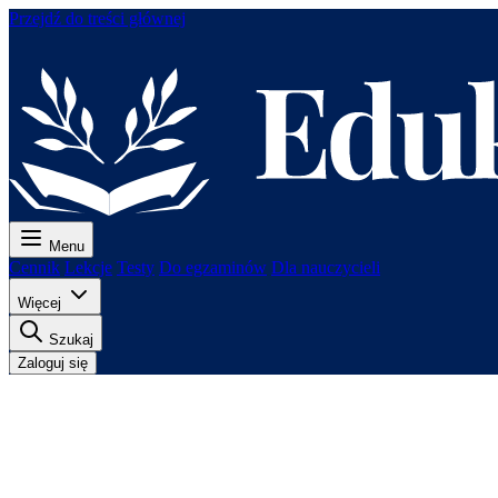
Przejdź do treści głównej
Menu
Cennik
Lekcje
Testy
Do egzaminów
Dla nauczycieli
Więcej
Szukaj
Zaloguj się