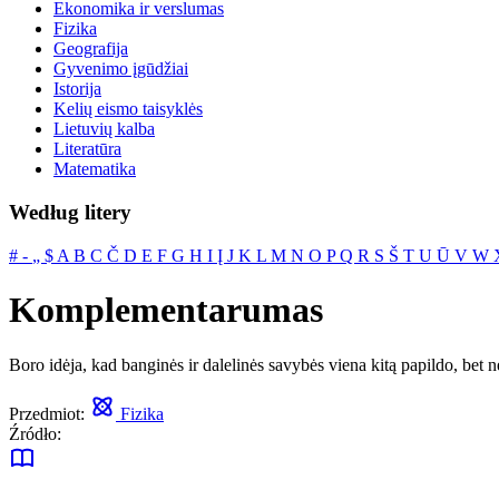
Ekonomika ir verslumas
Fizika
Geografija
Gyvenimo įgūdžiai
Istorija
Kelių eismo taisyklės
Lietuvių kalba
Literatūra
Matematika
Według litery
#
‐
„
$
A
B
C
Č
D
E
F
G
H
I
Į
J
K
L
M
N
O
P
Q
R
S
Š
T
U
Ū
V
W
Komplementarumas
Boro idėja, kad banginės ir dalelinės savybės viena kitą papildo, bet
Przedmiot:
Fizika
Źródło: