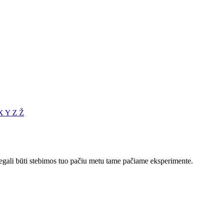
X
Y
Z
Ž
 negali būti stebimos tuo pačiu metu tame pačiame eksperimente.