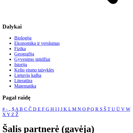
Dalykai
Biologija
Ekonomika ir verslumas
Fizika
Geografija
Gyvenimo įgūdžiai
Istorija
Kelių eismo taisyklės
Lietuvių kalba
Literatūra
Matematika
Pagal raidę
#
‐
„
$
A
B
C
Č
D
E
F
G
H
I
Į
J
K
L
M
N
O
P
Q
R
S
Š
T
U
Ū
V
W
X
Y
Z
Ž
Šalis partnerė (gavėja)