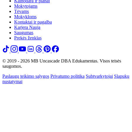
Kainodara ir planai
Mokytojams
Tėvams
Mokykloms
Kontaktai ir pagalba
Karjera
Nauja
Saugumas
Prekės ženklas
© 2019 - 2026 MB Uncascade DBA Edukamentas. Visos teisės
saugomos.
Paslaugų teikimo sąlygos
Privatumo politika
Subtvarkytojai
Slapukų
nustatymai