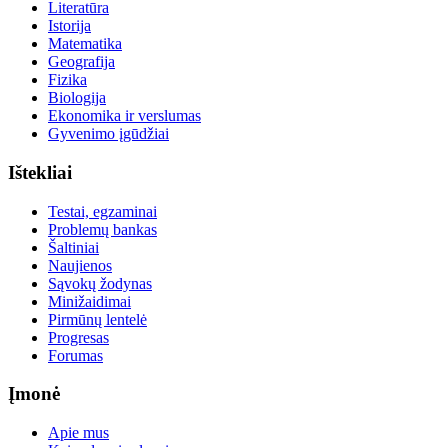
Literatūra
Istorija
Matematika
Geografija
Fizika
Biologija
Ekonomika ir verslumas
Gyvenimo įgūdžiai
Ištekliai
Testai, egzaminai
Problemų bankas
Šaltiniai
Naujienos
Sąvokų žodynas
Minižaidimai
Pirmūnų lentelė
Progresas
Forumas
Įmonė
Apie mus