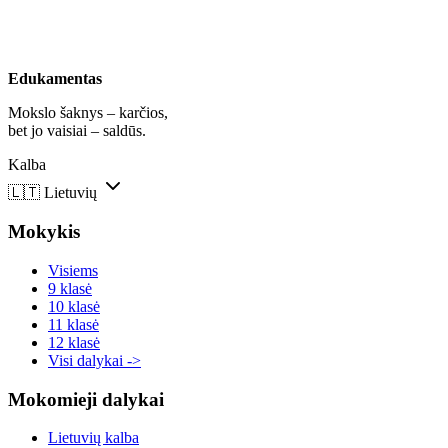
Edukamentas
Mokslo šaknys – karčios,
bet jo vaisiai – saldūs.
Kalba
🇱🇹
Lietuvių
Mokykis
Visiems
9 klasė
10 klasė
11 klasė
12 klasė
Visi dalykai ->
Mokomieji dalykai
Lietuvių kalba