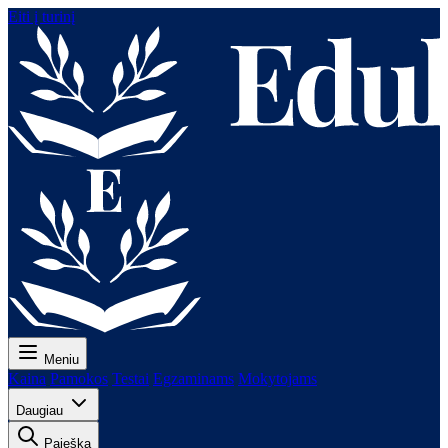
Eiti į turinį
Meniu
Kaina
Pamokos
Testai
Egzaminams
Mokytojams
Daugiau
Paieška