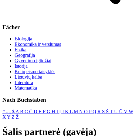
Fächer
Biologija
Ekonomika ir verslumas
Fizika
Geografija
Gyvenimo įgūdžiai
Istorija
Kelių eismo taisyklės
Lietuvių kalba
Literatūra
Matematika
Nach Buchstaben
#
‐
„
$
A
B
C
Č
D
E
F
G
H
I
Į
J
K
L
M
N
O
P
Q
R
S
Š
T
U
Ū
V
W
X
Y
Z
Ž
Šalis partnerė (gavėja)