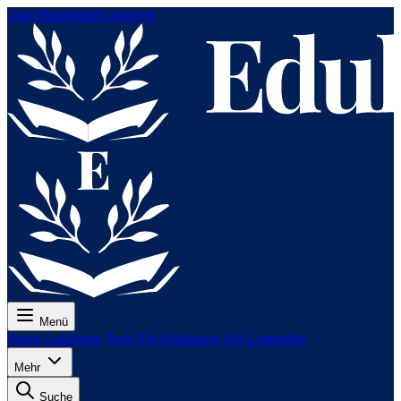
Zum Hauptinhalt springen
Menü
Preise
Lektionen
Tests
Für Prüfungen
Für Lehrkräfte
Mehr
Suche