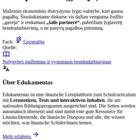
Mažesnio ekonominio išsivystymo lygio valstybė, kuri gauna
pagalbą. Šiuolaikiniame diskurse vis dažiau vengiama žodžio
„gavėja“ ir renkamasi
„šalis partnerė“
, pabrėžiant lygiavertį
bendradarbiavimą, o ne pasyvų pagalbos priėmimą.
Fach:
Geografija
Quelle:
Nelygybės mažinimas ir vystomasis bendradarbiavimas
Über Edukamentas
Edukamentas ist eine litauische Lernplattform zum Schulcurriculum
mit
Lernnotizen, Tests und interaktiven Inhalten
, die am
nationalen Bildungsprogramm ausgerichtet sind. Die Seiten werden
automatisch übersetzt und sind damit eine gute Ressource für
Litauischlernende, die litauische Diaspora und alle, die wissen
möchten, was litauische Schüler/innen lernen.
Mehr erfahren