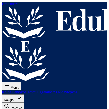
Eiti į turinį
Meniu
Kaina
Pamokos
Testai
Egzaminams
Mokytojams
Daugiau
Paieška