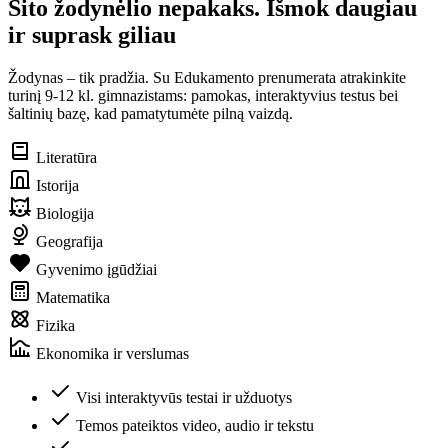
Šito žodynėlio nepakaks. Išmok daugiau
ir suprask giliau
Žodynas – tik pradžia. Su Edukamento prenumerata atrakinkite
turinį 9-12 kl. gimnazistams: pamokas, interaktyvius testus bei
šaltinių bazę, kad pamatytumėte pilną vaizdą.
Literatūra
Istorija
Biologija
Geografija
Gyvenimo įgūdžiai
Matematika
Fizika
Ekonomika ir verslumas
Visi interaktyvūs testai ir užduotys
Temos pateiktos video, audio ir tekstu