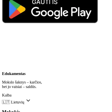
Edukamentas
Mokslo šaknys – karčios,
bet jo vaisiai – saldūs.
Kalba
🇱🇹
Lietuvių
Mokykis