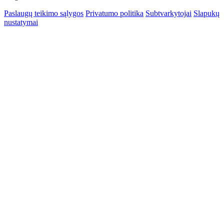
Paslaugų teikimo sąlygos
Privatumo politika
Subtvarkytojai
Slapukų
nustatymai