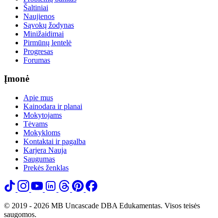
Šaltiniai
Naujienos
Sąvokų žodynas
Minižaidimai
Pirmūnų lentelė
Progresas
Forumas
Įmonė
Apie mus
Kainodara ir planai
Mokytojams
Tėvams
Mokykloms
Kontaktai ir pagalba
Karjera
Nauja
Saugumas
Prekės ženklas
© 2019 - 2026 MB Uncascade DBA Edukamentas. Visos teisės
saugomos.