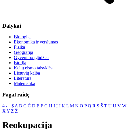
Dalykai
Biologija
Ekonomika ir verslumas
Fizika
Geografija
Gyvenimo įgūdžiai
Istorija
Kelių eismo taisyklės
Lietuvių kalba
Literatūra
Matematika
Pagal raidę
#
‐
„
$
A
B
C
Č
D
E
F
G
H
I
Į
J
K
L
M
N
O
P
Q
R
S
Š
T
U
Ū
V
W
X
Y
Z
Ž
Reokupacija