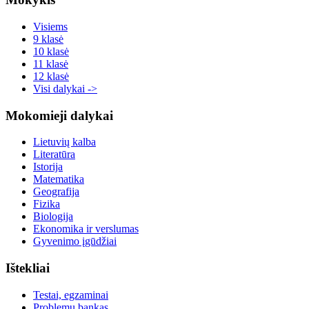
Visiems
9 klasė
10 klasė
11 klasė
12 klasė
Visi dalykai ->
Mokomieji dalykai
Lietuvių kalba
Literatūra
Istorija
Matematika
Geografija
Fizika
Biologija
Ekonomika ir verslumas
Gyvenimo įgūdžiai
Ištekliai
Testai, egzaminai
Problemų bankas