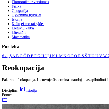
Ekonomika ir verslumas
Fizika
Geografija
Gyvenimo įgūdžiai
Istorija
Kelių eismo taisyklės
Lietuvių kalba
Literatūra
Matematika
Por letra
#
‐
„
$
A
B
C
Č
D
E
F
G
H
I
Į
J
K
L
M
N
O
P
Q
R
S
Š
T
U
Ū
V
W
Reokupacija
Pakartotinė okupacija. Lietuvoje šis terminas naudojamas apibūdinti 1
Disciplina:
Istorija
Fonte: