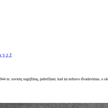
X
Y
Z
Ž
944 m. sovietų sugrįžimą, pabrėžiant, kad tai nebuvo išvadavimas, o ok