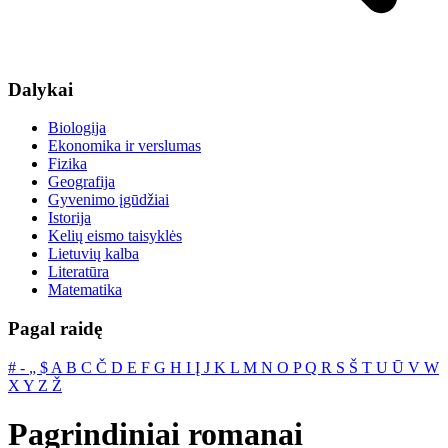
Dalykai
Biologija
Ekonomika ir verslumas
Fizika
Geografija
Gyvenimo įgūdžiai
Istorija
Kelių eismo taisyklės
Lietuvių kalba
Literatūra
Matematika
Pagal raidę
#
‐
„
$
A
B
C
Č
D
E
F
G
H
I
Į
J
K
L
M
N
O
P
Q
R
S
Š
T
U
Ū
V
W
X
Y
Z
Ž
Pagrindiniai romanai