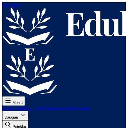
Eiti į turinį
Meniu
Kaina
Pamokos
Testai
Egzaminams
Mokytojams
Daugiau
Paieška