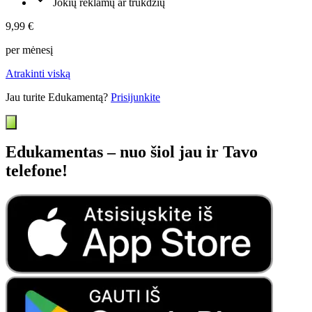
Jokių reklamų ar trukdžių
9,99 €
per mėnesį
Atrakinti viską
Jau turite Edukamentą?
Prisijunkite
Edukamentas – nuo šiol jau ir Tavo
telefone!