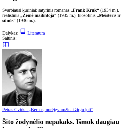
Svarbiausi kūriniai: satyrinis romanas
„Frank Kruk“
(1934 m.),
realistinis
„Žemė maitintoja“
(1935 m.), filosofinis
„Meisteris ir
sūnūs“
(1936 m.).
Dalykas:
Literatūra
Šaltinis:
Petras Cvirka. „Bernas, norėjęs amžinai žirgu joti“
Šito žodynėlio nepakaks. Išmok daugiau