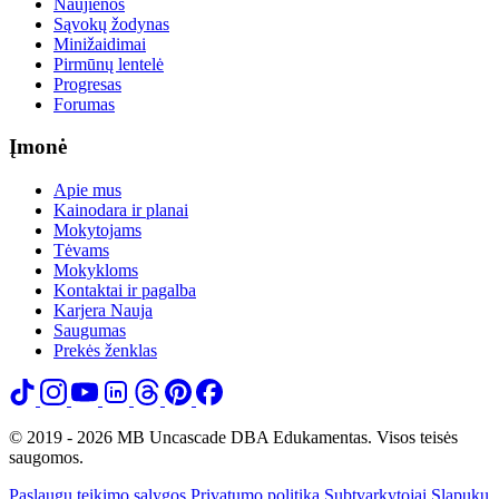
Naujienos
Sąvokų žodynas
Minižaidimai
Pirmūnų lentelė
Progresas
Forumas
Įmonė
Apie mus
Kainodara ir planai
Mokytojams
Tėvams
Mokykloms
Kontaktai ir pagalba
Karjera
Nauja
Saugumas
Prekės ženklas
© 2019 - 2026 MB Uncascade DBA Edukamentas. Visos teisės
saugomos.
Paslaugų teikimo sąlygos
Privatumo politika
Subtvarkytojai
Slapukų