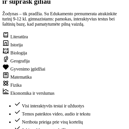
ir suprask giliau
Žodynas – tik pradžia. Su Edukamento prenumerata atrakinkite
turinį 9-12 kl. gimnazistams: pamokas, interaktyvius testus bei
šaltinių bazę, kad pamatytumėte pilną vaizdą.
Literatūra
Istorija
Biologija
Geografija
Gyvenimo įgūdžiai
Matematika
Fizika
Ekonomika ir verslumas
Visi interaktyvūs testai ir užduotys
Temos pateiktos video, audio ir tekstu
Neribota prieiga prie visų kortelių