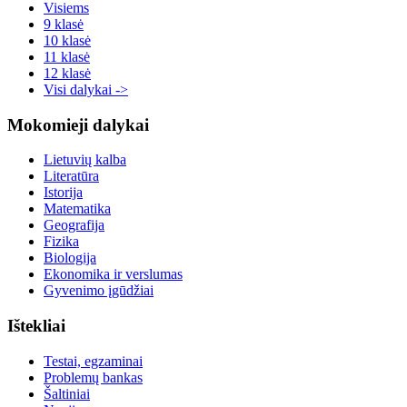
Visiems
9 klasė
10 klasė
11 klasė
12 klasė
Visi dalykai ->
Mokomieji dalykai
Lietuvių kalba
Literatūra
Istorija
Matematika
Geografija
Fizika
Biologija
Ekonomika ir verslumas
Gyvenimo įgūdžiai
Ištekliai
Testai, egzaminai
Problemų bankas
Šaltiniai