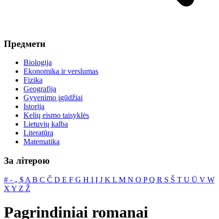
Предмети
Biologija
Ekonomika ir verslumas
Fizika
Geografija
Gyvenimo įgūdžiai
Istorija
Kelių eismo taisyklės
Lietuvių kalba
Literatūra
Matematika
За літерою
#
‐
„
$
A
B
C
Č
D
E
F
G
H
I
Į
J
K
L
M
N
O
P
Q
R
S
Š
T
U
Ū
V
W
X
Y
Z
Ž
Pagrindiniai romanai