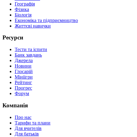
Географія
Фізика
Біологія
Економіка та підприємництво
Життєві навички
Ресурси
Тести та іспити
Банк завдань
Джерела
Новини
Глосарій
Мініігри
Рейтинг
Прогрес
Форум
Компанія
Про нас
Тарифи та плани
Для вчителів
Для батьків