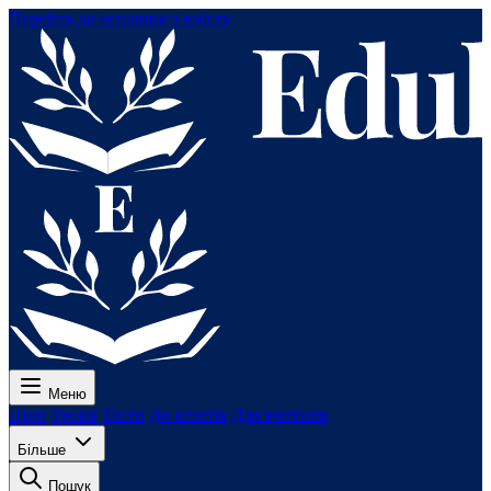
Перейти до основного вмісту
Меню
Ціни
Уроки
Тести
До іспитів
Для вчителів
Більше
Пошук