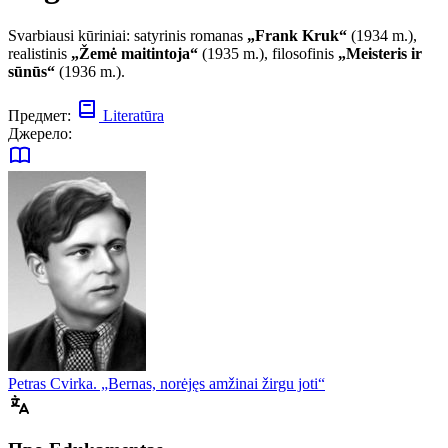
Svarbiausi kūriniai: satyrinis romanas
„Frank Kruk“
(1934 m.),
realistinis
„Žemė maitintoja“
(1935 m.), filosofinis
„Meisteris ir
sūnūs“
(1936 m.).
Предмет:
Literatūra
Джерело:
Petras Cvirka. „Bernas, norėjęs amžinai žirgu joti“