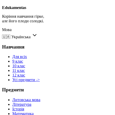
Edukamentas
Коріння навчання гірке,
але його плоди солодкі.
Мова
🇺🇦
Українська
Навчання
Для всіх
9 клас
10 клас
11 клас
12 клас
Усі предмети ->
Предмети
Литовська мова
Література
Історія
Математика