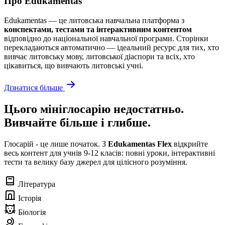
Про Edukamentas
Edukamentas — це литовська навчальна платформа з
конспектами, тестами та інтерактивним контентом
відповідно до національної навчальної програми. Сторінки
перекладаються автоматично — ідеальний ресурс для тих, хто
вивчає литовську мову, литовської діаспори та всіх, хто
цікавиться, що вивчають литовські учні.
Дізнатися більше
Цього мініглосарію недостатньо.
Вивчайте більше і глибше.
Глосарій - це лише початок. З
Edukamentas Flex
відкрийте
весь контент для учнів 9-12 класів: повні уроки, інтерактивні
тести та велику базу джерел для цілісного розуміння.
Література
Історія
Біологія