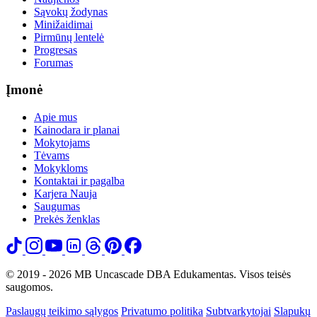
Sąvokų žodynas
Minižaidimai
Pirmūnų lentelė
Progresas
Forumas
Įmonė
Apie mus
Kainodara ir planai
Mokytojams
Tėvams
Mokykloms
Kontaktai ir pagalba
Karjera
Nauja
Saugumas
Prekės ženklas
© 2019 - 2026 MB Uncascade DBA Edukamentas. Visos teisės
saugomos.
Paslaugų teikimo sąlygos
Privatumo politika
Subtvarkytojai
Slapukų