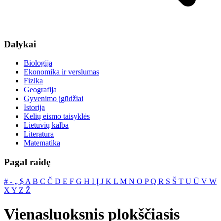
Dalykai
Biologija
Ekonomika ir verslumas
Fizika
Geografija
Gyvenimo įgūdžiai
Istorija
Kelių eismo taisyklės
Lietuvių kalba
Literatūra
Matematika
Pagal raidę
#
‐
„
$
A
B
C
Č
D
E
F
G
H
I
Į
J
K
L
M
N
O
P
Q
R
S
Š
T
U
Ū
V
W
X
Y
Z
Ž
Vienasluoksnis plokščiasis