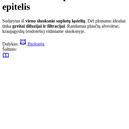
epitelis
Sudarytas iš
vieno sluoksnio suplotų ląstelių
. Dėl plonumo idealiai
tinka
greitai difuzijai ir filtracijai
. Randamas plaučių alveolėse,
kraujagyslių (endotelis) vidiniame sluoksnyje.
Dalykas:
Biologija
Šaltinis: