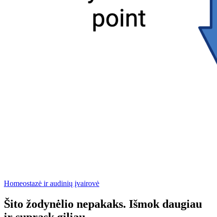
Homeostazė ir audinių įvairovė
Šito žodynėlio nepakaks. Išmok daugiau
ir suprask giliau