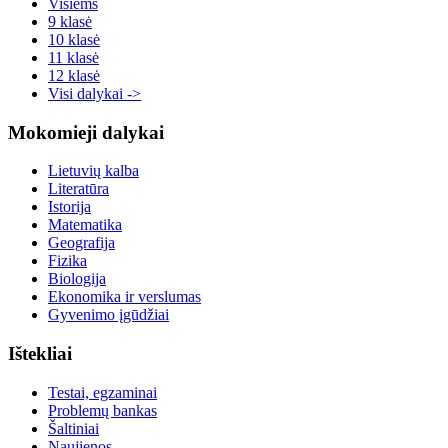
Visiems
9 klasė
10 klasė
11 klasė
12 klasė
Visi dalykai ->
Mokomieji dalykai
Lietuvių kalba
Literatūra
Istorija
Matematika
Geografija
Fizika
Biologija
Ekonomika ir verslumas
Gyvenimo įgūdžiai
Ištekliai
Testai, egzaminai
Problemų bankas
Šaltiniai
Naujienos