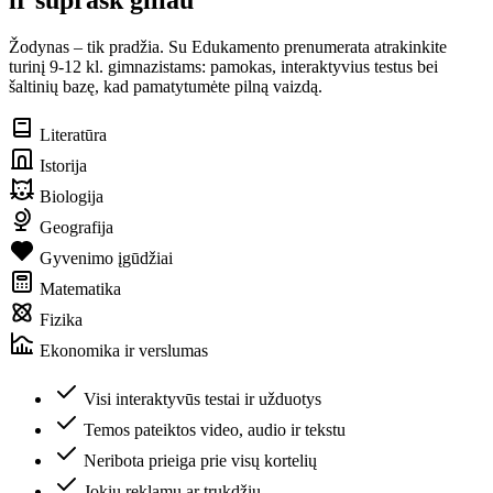
Žodynas – tik pradžia. Su Edukamento prenumerata atrakinkite
turinį 9-12 kl. gimnazistams: pamokas, interaktyvius testus bei
šaltinių bazę, kad pamatytumėte pilną vaizdą.
Literatūra
Istorija
Biologija
Geografija
Gyvenimo įgūdžiai
Matematika
Fizika
Ekonomika ir verslumas
Visi interaktyvūs testai ir užduotys
Temos pateiktos video, audio ir tekstu
Neribota prieiga prie visų kortelių
Jokių reklamų ar trukdžių