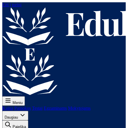
Eiti į turinį
Meniu
Kaina
Pamokos
Testai
Egzaminams
Mokytojams
Daugiau
Paieška