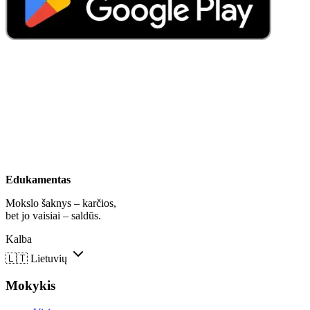
Edukamentas
Mokslo šaknys – karčios,
bet jo vaisiai – saldūs.
Kalba
🇱🇹
Lietuvių
Mokykis