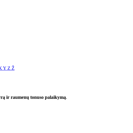
X
Y
Z
Ž
vyrą ir raumenų tonuso palaikymą
.