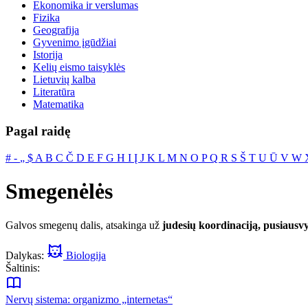
Ekonomika ir verslumas
Fizika
Geografija
Gyvenimo įgūdžiai
Istorija
Kelių eismo taisyklės
Lietuvių kalba
Literatūra
Matematika
Pagal raidę
#
‐
„
$
A
B
C
Č
D
E
F
G
H
I
Į
J
K
L
M
N
O
P
Q
R
S
Š
T
U
Ū
V
W
Smegenėlės
Galvos smegenų dalis, atsakinga už
judesių koordinaciją, pusiaus
Dalykas:
Biologija
Šaltinis:
Nervų sistema: organizmo „internetas“