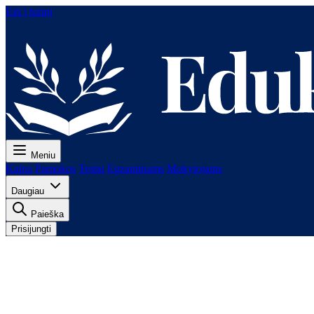
Eiti į turinį
Meniu
Kaina
Pamokos
Testai
Egzaminams
Mokytojams
Daugiau
Paieška
Prisijungti