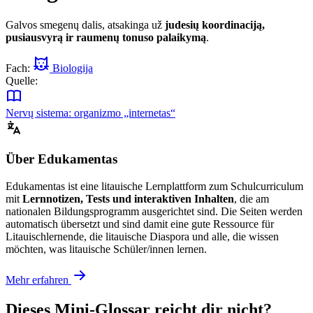
Galvos smegenų dalis, atsakinga už
judesių koordinaciją,
pusiausvyrą ir raumenų tonuso palaikymą
.
Fach:
Biologija
Quelle:
Nervų sistema: organizmo „internetas“
Über Edukamentas
Edukamentas ist eine litauische Lernplattform zum Schulcurriculum
mit
Lernnotizen, Tests und interaktiven Inhalten
, die am
nationalen Bildungsprogramm ausgerichtet sind. Die Seiten werden
automatisch übersetzt und sind damit eine gute Ressource für
Litauischlernende, die litauische Diaspora und alle, die wissen
möchten, was litauische Schüler/innen lernen.
Mehr erfahren
Dieses Mini-Glossar reicht dir nicht?