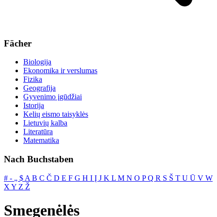
Fächer
Biologija
Ekonomika ir verslumas
Fizika
Geografija
Gyvenimo įgūdžiai
Istorija
Kelių eismo taisyklės
Lietuvių kalba
Literatūra
Matematika
Nach Buchstaben
#
‐
„
$
A
B
C
Č
D
E
F
G
H
I
Į
J
K
L
M
N
O
P
Q
R
S
Š
T
U
Ū
V
W
X
Y
Z
Ž
Smegenėlės