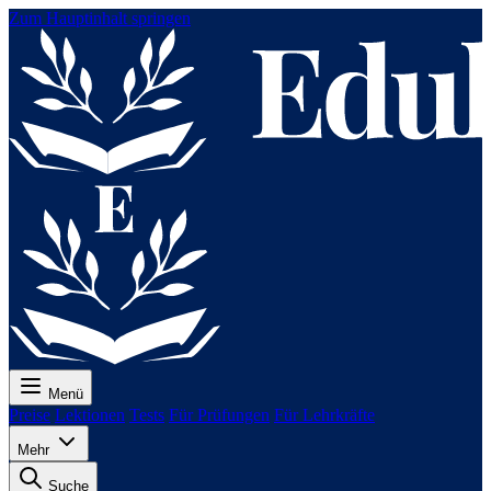
Zum Hauptinhalt springen
Menü
Preise
Lektionen
Tests
Für Prüfungen
Für Lehrkräfte
Mehr
Suche