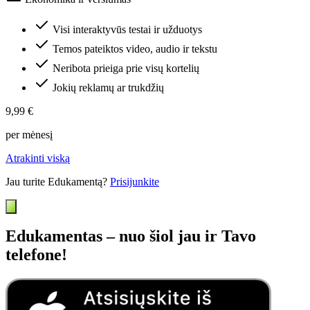
Visi interaktyvūs testai ir užduotys
Temos pateiktos video, audio ir tekstu
Neribota prieiga prie visų kortelių
Jokių reklamų ar trukdžių
9,99 €
per mėnesį
Atrakinti viską
Jau turite Edukamentą?
Prisijunkite
Edukamentas – nuo šiol jau ir Tavo
telefone!