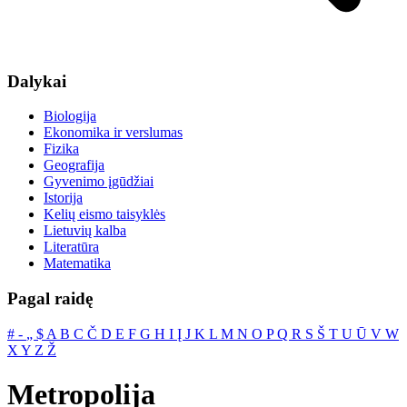
Dalykai
Biologija
Ekonomika ir verslumas
Fizika
Geografija
Gyvenimo įgūdžiai
Istorija
Kelių eismo taisyklės
Lietuvių kalba
Literatūra
Matematika
Pagal raidę
#
‐
„
$
A
B
C
Č
D
E
F
G
H
I
Į
J
K
L
M
N
O
P
Q
R
S
Š
T
U
Ū
V
W
X
Y
Z
Ž
Metropolija