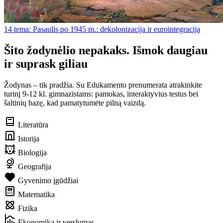
14 tema: Pasaulis po 1945 m.: dekolonizacija ir eurointegracija
Šito žodynėlio nepakaks. Išmok daugiau
ir suprask giliau
Žodynas – tik pradžia. Su Edukamento prenumerata atrakinkite
turinį 9-12 kl. gimnazistams: pamokas, interaktyvius testus bei
šaltinių bazę, kad pamatytumėte pilną vaizdą.
Literatūra
Istorija
Biologija
Geografija
Gyvenimo įgūdžiai
Matematika
Fizika
Ekonomika ir verslumas