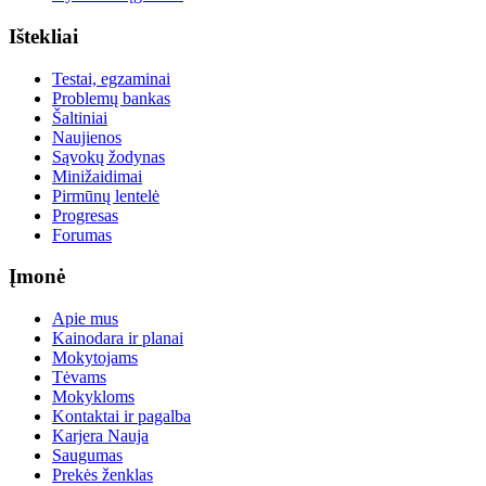
Ištekliai
Testai, egzaminai
Problemų bankas
Šaltiniai
Naujienos
Sąvokų žodynas
Minižaidimai
Pirmūnų lentelė
Progresas
Forumas
Įmonė
Apie mus
Kainodara ir planai
Mokytojams
Tėvams
Mokykloms
Kontaktai ir pagalba
Karjera
Nauja
Saugumas
Prekės ženklas