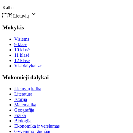
Kalba
🇱🇹
Lietuvių
Mokykis
Visiems
9 klasė
10 klasė
11 klasė
12 klasė
Visi dalykai ->
Mokomieji dalykai
Lietuvių kalba
Literatūra
Istorija
Matematika
Geografija
Fizika
Biologija
Ekonomika ir verslumas
Gyvenimo įgūdžiai