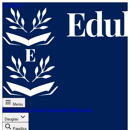
Eiti į turinį
Meniu
Kaina
Pamokos
Testai
Egzaminams
Mokytojams
Daugiau
Paieška