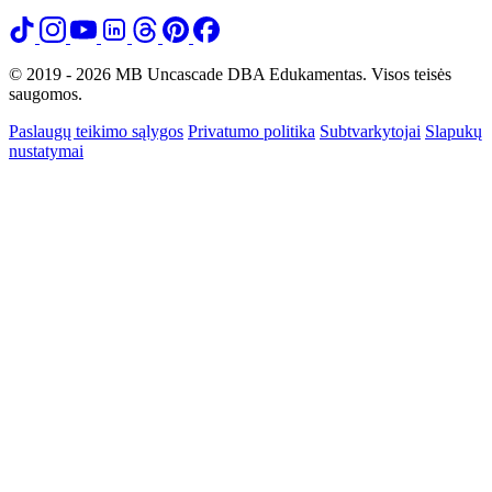
© 2019 - 2026 MB Uncascade DBA Edukamentas. Visos teisės
saugomos.
Paslaugų teikimo sąlygos
Privatumo politika
Subtvarkytojai
Slapukų
nustatymai