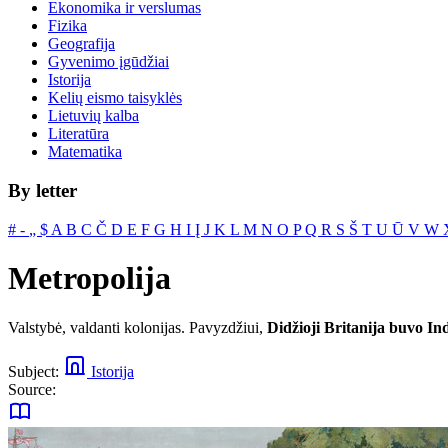
Ekonomika ir verslumas
Fizika
Geografija
Gyvenimo įgūdžiai
Istorija
Kelių eismo taisyklės
Lietuvių kalba
Literatūra
Matematika
By letter
#
‐
„
$
A
B
C
Č
D
E
F
G
H
I
Į
J
K
L
M
N
O
P
Q
R
S
Š
T
U
Ū
V
W
Metropolija
Valstybė, valdanti kolonijas. Pavyzdžiui,
Didžioji Britanija buvo In
Subject:
Istorija
Source: