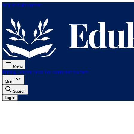
Skip to main content
Menu
Pricing
Lessons
Tests
For exams
For teachers
More
Search
Log in