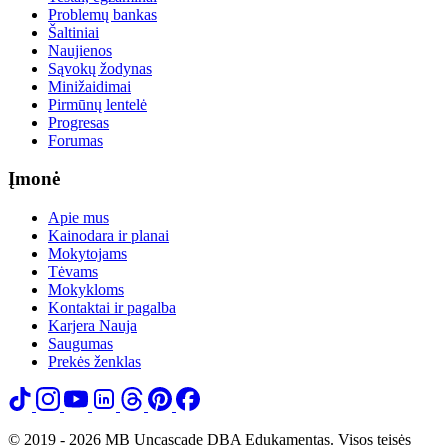
Problemų bankas
Šaltiniai
Naujienos
Sąvokų žodynas
Minižaidimai
Pirmūnų lentelė
Progresas
Forumas
Įmonė
Apie mus
Kainodara ir planai
Mokytojams
Tėvams
Mokykloms
Kontaktai ir pagalba
Karjera
Nauja
Saugumas
Prekės ženklas
© 2019 - 2026 MB Uncascade DBA Edukamentas. Visos teisės