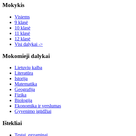
Mokykis
Visiems
9 klasė
10 klasė
11 klasė
12 klasė
Visi dalykai ->
Mokomieji dalykai
Lietuvių kalba
Literatūra
Istorija
Matematika
Geografija
Fizika
Biologija
Ekonomika ir verslumas
Gyvenimo įgūdžiai
Ištekliai
Testai, egzaminai