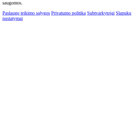
saugomos.
Paslaugų teikimo sąlygos
Privatumo politika
Subtvarkytojai
Slapukų
nustatymai