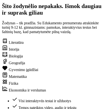
Šito žodynėlio nepakaks. Išmok daugiau
ir suprask giliau
Žodynas – tik pradžia. Su Edukamento prenumerata atrakinkite
turinį 9-12 kl. gimnazistams: pamokas, interaktyvius testus bei
šaltinių bazę, kad pamatytumėte pilną vaizdą.
Literatūra
Istorija
Biologija
Geografija
Gyvenimo įgūdžiai
Matematika
Fizika
Ekonomika ir verslumas
Visi interaktyvūs testai ir užduotys
Temos pateiktos video, audio ir tekstu