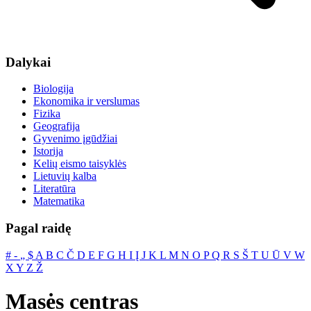
Dalykai
Biologija
Ekonomika ir verslumas
Fizika
Geografija
Gyvenimo įgūdžiai
Istorija
Kelių eismo taisyklės
Lietuvių kalba
Literatūra
Matematika
Pagal raidę
#
‐
„
$
A
B
C
Č
D
E
F
G
H
I
Į
J
K
L
M
N
O
P
Q
R
S
Š
T
U
Ū
V
W
X
Y
Z
Ž
Masės centras