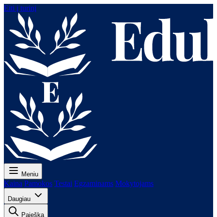
Eiti į turinį
Meniu
Kaina
Pamokos
Testai
Egzaminams
Mokytojams
Daugiau
Paieška