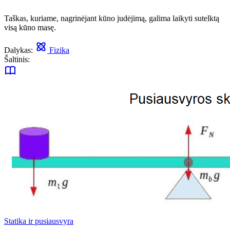
Taškas, kuriame, nagrinėjant kūno judėjimą, galima laikyti sutelktą
visą kūno masę.
Dalykas:
Fizika
Šaltinis:
Statika ir pusiausvyra