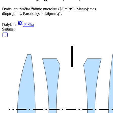
Dydis, atvirkščias židinio nuotoliui ($D=1/f$). Matuojamas
dioptrijomis. Parodo lęšio „stiprumą“.
Dalykas:
Fizika
Šaltinis: