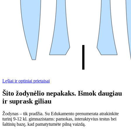
Lęšiai ir optiniai prietaisai
Šito žodynėlio nepakaks. Išmok daugiau
ir suprask giliau
Žodynas – tik pradžia. Su Edukamento prenumerata atrakinkite
turinį 9-12 kl. gimnazistams: pamokas, interaktyvius testus bei
šaltinių bazę, kad pamatytumėte pilną vaizdą.