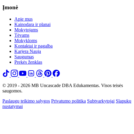
Įmonė
Apie mus
Kainodara ir planai
Mokytojams
Tėvams
Mokykloms
Kontaktai ir pagalba
Karjera
Nauja
Saugumas
Prekės ženklas
© 2019 - 2026 MB Uncascade DBA Edukamentas. Visos teisės
saugomos.
Paslaugų teikimo sąlygos
Privatumo politika
Subtvarkytojai
Slapukų
nustatymai