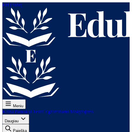
Eiti į turinį
Meniu
Kaina
Pamokos
Testai
Egzaminams
Mokytojams
Daugiau
Paieška