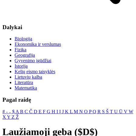
Dalykai
Biologija
Ekonomika ir verslumas
Fizika
Geografija
Gyvenimo įgūdžiai
Istorija
Kelių eismo taisyklės
Lietuvių kalba
Literatūra
Matematika
Pagal raidę
#
‐
„
$
A
B
C
Č
D
E
F
G
H
I
Į
J
K
L
M
N
O
P
Q
R
S
Š
T
U
Ū
V
W
X
Y
Z
Ž
Laužiamoji geba ($D$)