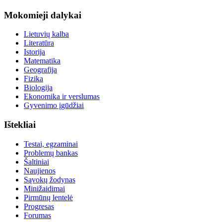
Mokomieji dalykai
Lietuvių kalba
Literatūra
Istorija
Matematika
Geografija
Fizika
Biologija
Ekonomika ir verslumas
Gyvenimo įgūdžiai
Ištekliai
Testai, egzaminai
Problemų bankas
Šaltiniai
Naujienos
Sąvokų žodynas
Minižaidimai
Pirmūnų lentelė
Progresas
Forumas