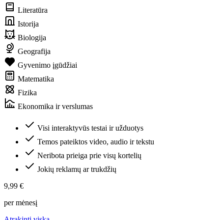
Literatūra
Istorija
Biologija
Geografija
Gyvenimo įgūdžiai
Matematika
Fizika
Ekonomika ir verslumas
Visi interaktyvūs testai ir užduotys
Temos pateiktos video, audio ir tekstu
Neribota prieiga prie visų kortelių
Jokių reklamų ar trukdžių
9,99 €
per mėnesį
Atrakinti viską