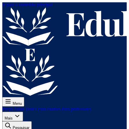
Ir para o conteúdo principal
Menu
Preço
Aulas
Testes
Para exames
Para professores
Mais
Pesquisar