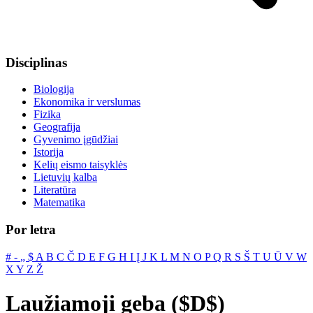
Disciplinas
Biologija
Ekonomika ir verslumas
Fizika
Geografija
Gyvenimo įgūdžiai
Istorija
Kelių eismo taisyklės
Lietuvių kalba
Literatūra
Matematika
Por letra
#
‐
„
$
A
B
C
Č
D
E
F
G
H
I
Į
J
K
L
M
N
O
P
Q
R
S
Š
T
U
Ū
V
W
X
Y
Z
Ž
Laužiamoji geba ($D$)