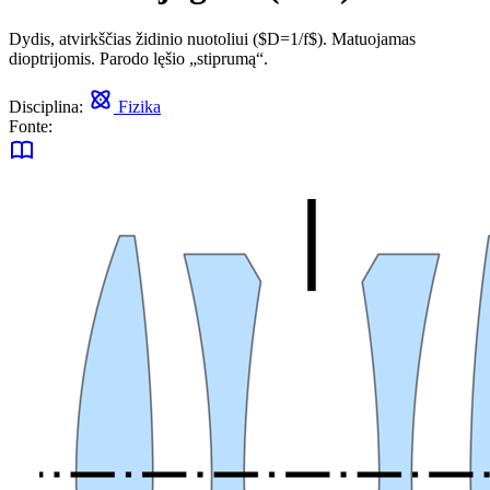
Dydis, atvirkščias židinio nuotoliui ($D=1/f$). Matuojamas
dioptrijomis. Parodo lęšio „stiprumą“.
Disciplina:
Fizika
Fonte: