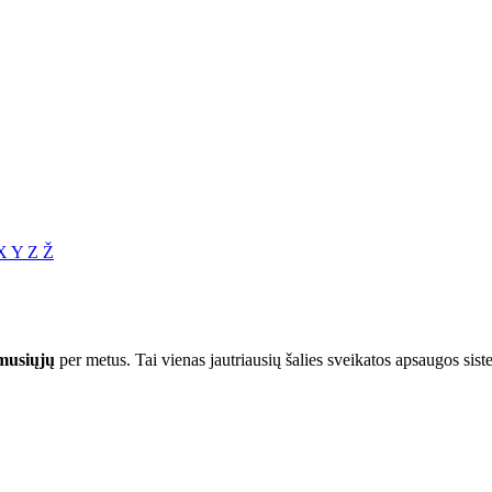
X
Y
Z
Ž
musiųjų
per metus. Tai vienas jautriausių šalies sveikatos apsaugos sist