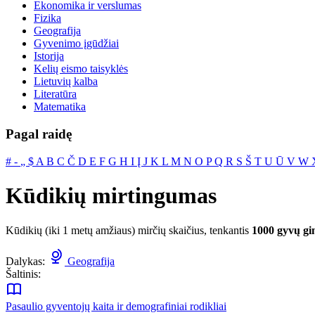
Ekonomika ir verslumas
Fizika
Geografija
Gyvenimo įgūdžiai
Istorija
Kelių eismo taisyklės
Lietuvių kalba
Literatūra
Matematika
Pagal raidę
#
‐
„
$
A
B
C
Č
D
E
F
G
H
I
Į
J
K
L
M
N
O
P
Q
R
S
Š
T
U
Ū
V
W
Kūdikių mirtingumas
Kūdikių (iki 1 metų amžiaus) mirčių skaičius, tenkantis
1000 gyvų gi
Dalykas:
Geografija
Šaltinis:
Pasaulio gyventojų kaita ir demografiniai rodikliai