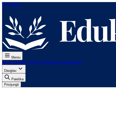
Eiti į turinį
Meniu
Kaina
Pamokos
Testai
Egzaminams
Mokytojams
Daugiau
Paieška
Prisijungti