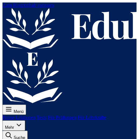
Zum Hauptinhalt springen
Menü
Preise
Lektionen
Tests
Für Prüfungen
Für Lehrkräfte
Mehr
Suche