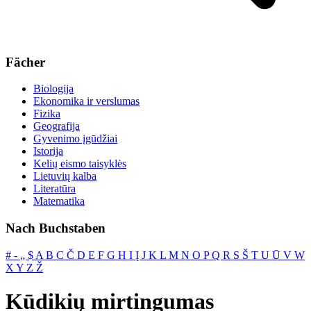
Fächer
Biologija
Ekonomika ir verslumas
Fizika
Geografija
Gyvenimo įgūdžiai
Istorija
Kelių eismo taisyklės
Lietuvių kalba
Literatūra
Matematika
Nach Buchstaben
#
‐
„
$
A
B
C
Č
D
E
F
G
H
I
Į
J
K
L
M
N
O
P
Q
R
S
Š
T
U
Ū
V
W
X
Y
Z
Ž
Kūdikių mirtingumas