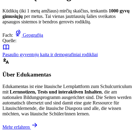
Kūdikių (iki 1 metų amžiaus) mirčių skaičius, tenkantis
1000 gyvų
gimusiųjų
per metus. Tai vienas jautriausių šalies sveikatos
apsaugos sistemos ir bendros gerovės rodiklių.
Fach:
Geografija
Quelle:
Pasaulio gyventojų kaita ir demografiniai rodikliai
Über Edukamentas
Edukamentas ist eine litauische Lernplattform zum Schulcurriculum
mit
Lernnotizen, Tests und interaktiven Inhalten
, die am
nationalen Bildungsprogramm ausgerichtet sind. Die Seiten werden
automatisch übersetzt und sind damit eine gute Ressource für
Litauischlernende, die litauische Diaspora und alle, die wissen
möchten, was litauische Schüler/innen lernen.
Mehr erfahren