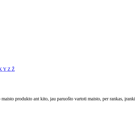
X
Y
Z
Ž
sto produkto ant kito, jau paruošto vartoti maisto, per rankas, įrankiu