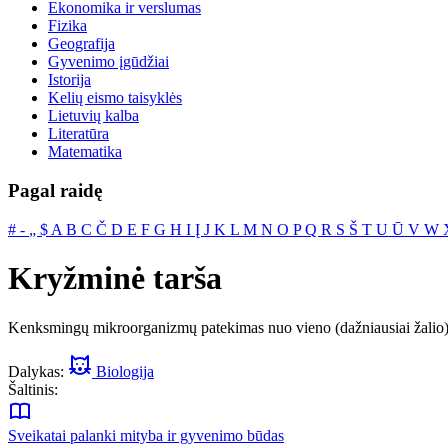
Ekonomika ir verslumas
Fizika
Geografija
Gyvenimo įgūdžiai
Istorija
Kelių eismo taisyklės
Lietuvių kalba
Literatūra
Matematika
Pagal raidę
#
‐
„
$
A
B
C
Č
D
E
F
G
H
I
Į
J
K
L
M
N
O
P
Q
R
S
Š
T
U
Ū
V
W
Kryžminė tarša
Kenksmingų mikroorganizmų patekimas nuo vieno (dažniausiai žalio) mai
Dalykas:
Biologija
Šaltinis:
Sveikatai palanki mityba ir gyvenimo būdas