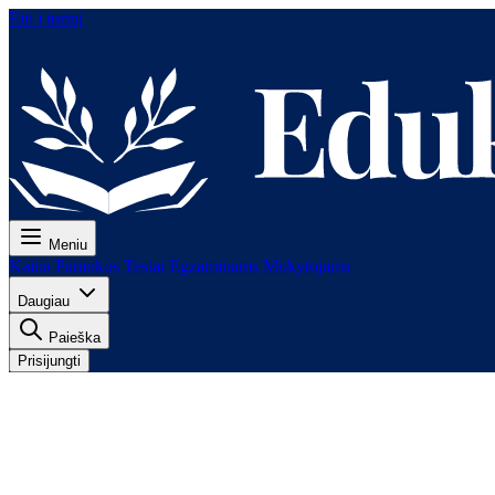
Eiti į turinį
Meniu
Kaina
Pamokos
Testai
Egzaminams
Mokytojams
Daugiau
Paieška
Prisijungti