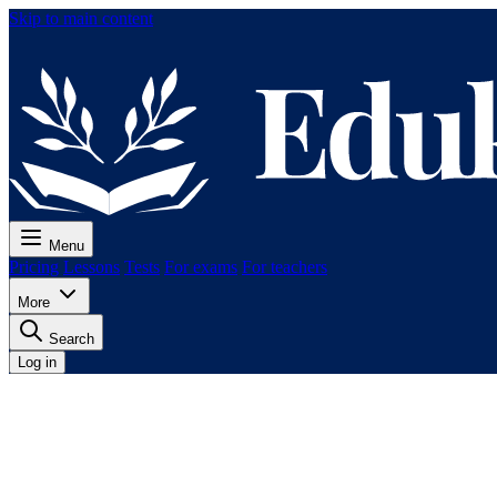
Skip to main content
Menu
Pricing
Lessons
Tests
For exams
For teachers
More
Search
Log in