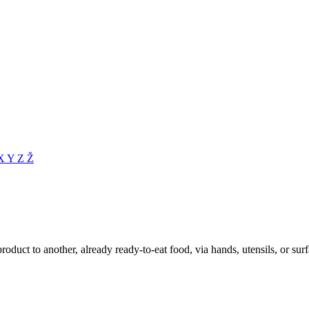
X
Y
Z
Ž
duct to another, already ready-to-eat food, via hands, utensils, or surf