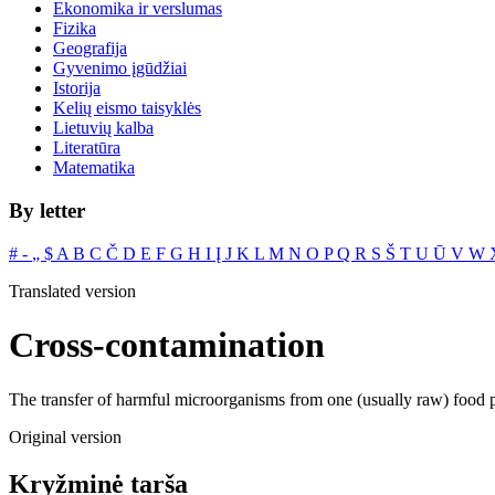
Ekonomika ir verslumas
Fizika
Geografija
Gyvenimo įgūdžiai
Istorija
Kelių eismo taisyklės
Lietuvių kalba
Literatūra
Matematika
By letter
#
‐
„
$
A
B
C
Č
D
E
F
G
H
I
Į
J
K
L
M
N
O
P
Q
R
S
Š
T
U
Ū
V
W
Translated version
Cross-contamination
The transfer of harmful microorganisms from one (usually raw) food pro
Original version
Kryžminė tarša