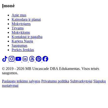
Įmonė
Apie mus
Kainodara ir planai
Mokytojams
Tėvams
Mokykloms
Kontaktai ir pagalba
Karjera
Nauja
Saugumas
Prekės ženklas
© 2019 - 2026 MB Uncascade DBA Edukamentas. Visos teisės
saugomos.
Paslaugų teikimo sąlygos
Privatumo politika
Subtvarkytojai
Slapukų
nustatymai