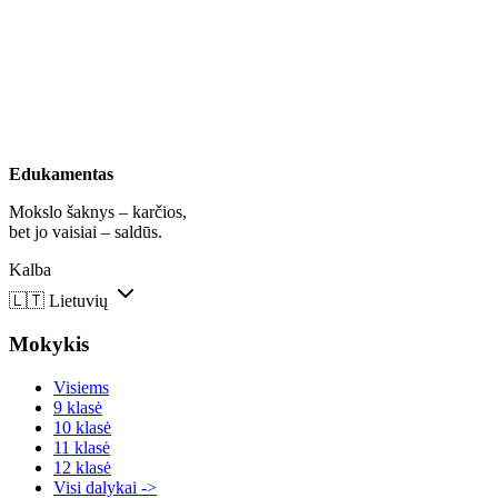
Edukamentas
Mokslo šaknys – karčios,
bet jo vaisiai – saldūs.
Kalba
🇱🇹
Lietuvių
Mokykis
Visiems
9 klasė
10 klasė
11 klasė
12 klasė
Visi dalykai ->