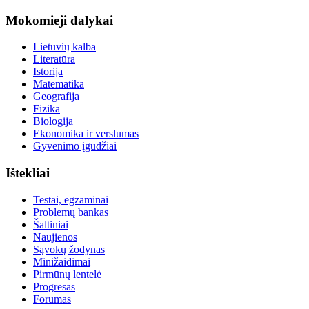
Mokomieji dalykai
Lietuvių kalba
Literatūra
Istorija
Matematika
Geografija
Fizika
Biologija
Ekonomika ir verslumas
Gyvenimo įgūdžiai
Ištekliai
Testai, egzaminai
Problemų bankas
Šaltiniai
Naujienos
Sąvokų žodynas
Minižaidimai
Pirmūnų lentelė
Progresas
Forumas