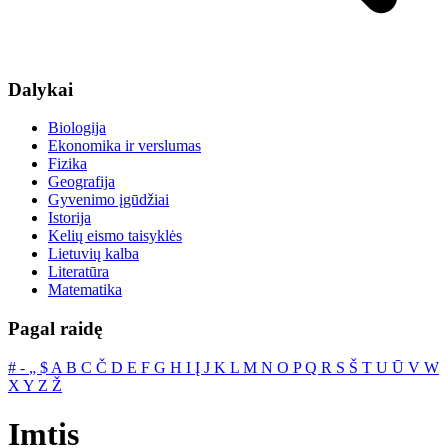
Dalykai
Biologija
Ekonomika ir verslumas
Fizika
Geografija
Gyvenimo įgūdžiai
Istorija
Kelių eismo taisyklės
Lietuvių kalba
Literatūra
Matematika
Pagal raidę
#
‐
„
$
A
B
C
Č
D
E
F
G
H
I
Į
J
K
L
M
N
O
P
Q
R
S
Š
T
U
Ū
V
W
X
Y
Z
Ž
Imtis