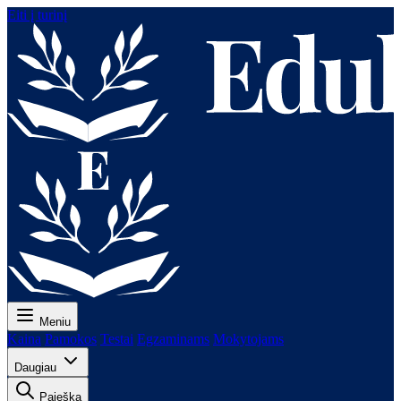
Eiti į turinį
Meniu
Kaina
Pamokos
Testai
Egzaminams
Mokytojams
Daugiau
Paieška