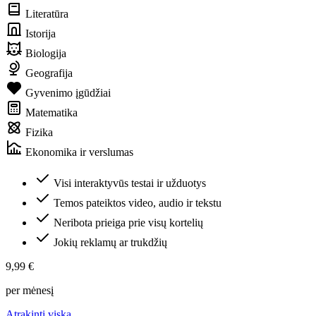
Literatūra
Istorija
Biologija
Geografija
Gyvenimo įgūdžiai
Matematika
Fizika
Ekonomika ir verslumas
Visi interaktyvūs testai ir užduotys
Temos pateiktos video, audio ir tekstu
Neribota prieiga prie visų kortelių
Jokių reklamų ar trukdžių
9,99 €
per mėnesį
Atrakinti viską