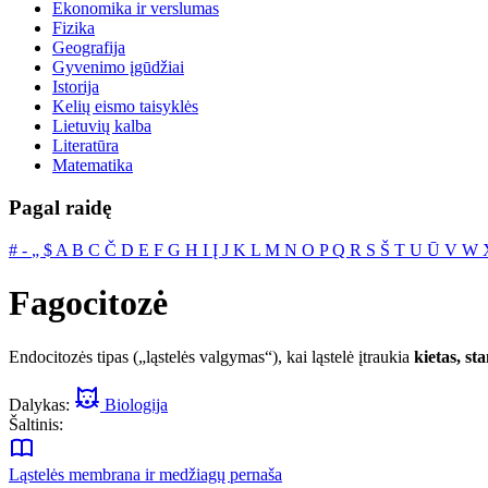
Ekonomika ir verslumas
Fizika
Geografija
Gyvenimo įgūdžiai
Istorija
Kelių eismo taisyklės
Lietuvių kalba
Literatūra
Matematika
Pagal raidę
#
‐
„
$
A
B
C
Č
D
E
F
G
H
I
Į
J
K
L
M
N
O
P
Q
R
S
Š
T
U
Ū
V
W
Fagocitozė
Endocitozės tipas („ląstelės valgymas“), kai ląstelė įtraukia
kietas, st
Dalykas:
Biologija
Šaltinis:
Ląstelės membrana ir medžiagų pernaša