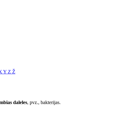
X
Y
Z
Ž
ambias daleles
, pvz., bakterijas.