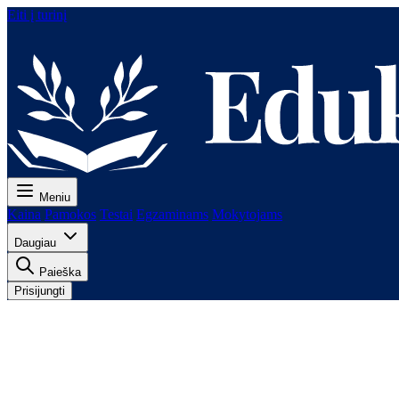
Eiti į turinį
Meniu
Kaina
Pamokos
Testai
Egzaminams
Mokytojams
Daugiau
Paieška
Prisijungti