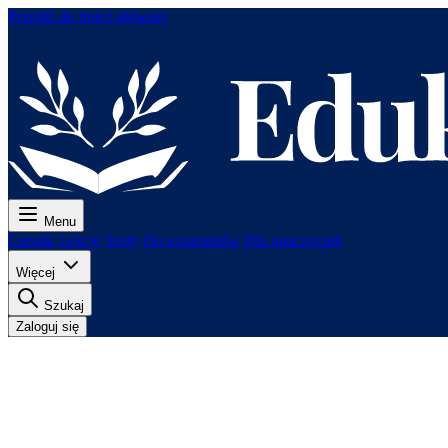
Przejdź do treści głównej
Menu
Cennik
Lekcje
Testy
Do egzaminów
Dla nauczycieli
Więcej
Szukaj
Zaloguj się