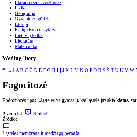
Ekonomika ir verslumas
Fizika
Geografija
Gyvenimo įgūdžiai
Istorija
Kelių eismo taisyklės
Lietuvių kalba
Literatūra
Matematika
Według litery
#
‐
„
$
A
B
C
Č
D
E
F
G
H
I
Į
J
K
L
M
N
O
P
Q
R
S
Š
T
U
Ū
V
W
Fagocitozė
Endocitozės tipas („ląstelės valgymas“), kai ląstelė įtraukia
kietas, st
Przedmiot:
Biologija
Źródło:
Ląstelės membrana ir medžiagų pernaša