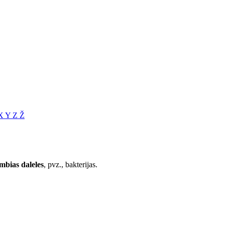
X
Y
Z
Ž
ambias daleles
, pvz., bakterijas.