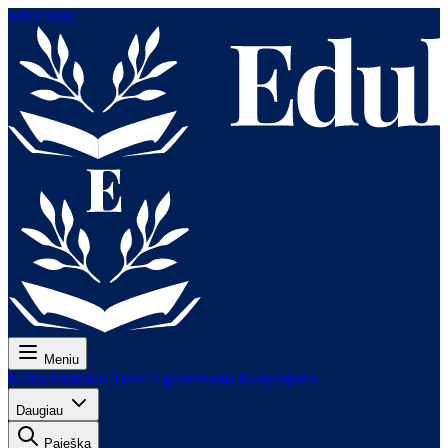
Eiti į turinį
Meniu
Kaina
Pamokos
Testai
Egzaminams
Mokytojams
Daugiau
Paieška