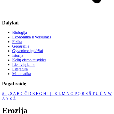
Dalykai
Biologija
Ekonomika ir verslumas
Fizika
Geografija
Gyvenimo įgūdžiai
Istorija
Kelių eismo taisyklės
Lietuvių kalba
Literatūra
Matematika
Pagal raidę
#
‐
„
$
A
B
C
Č
D
E
F
G
H
I
Į
J
K
L
M
N
O
P
Q
R
S
Š
T
U
Ū
V
W
X
Y
Z
Ž
Erozija