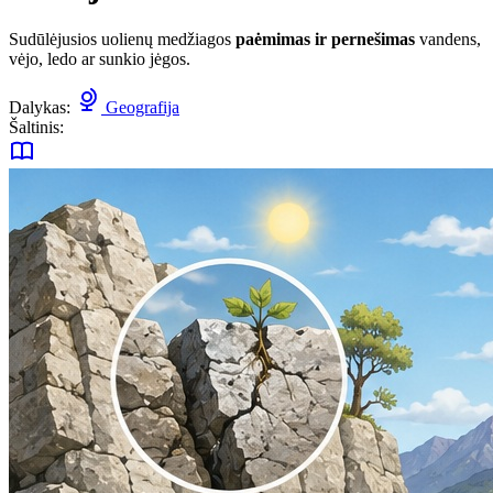
Sudūlėjusios uolienų medžiagos
paėmimas ir pernešimas
vandens,
vėjo, ledo ar sunkio jėgos.
Dalykas:
Geografija
Šaltinis: