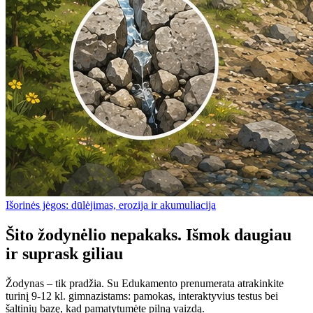
Išorinės jėgos: dūlėjimas, erozija ir akumuliacija
Šito žodynėlio nepakaks. Išmok daugiau
ir suprask giliau
Žodynas – tik pradžia. Su Edukamento prenumerata atrakinkite
turinį 9-12 kl. gimnazistams: pamokas, interaktyvius testus bei
šaltinių bazę, kad pamatytumėte pilną vaizdą.