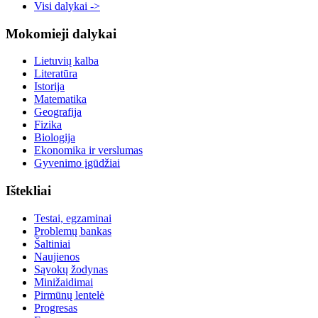
Visi dalykai ->
Mokomieji dalykai
Lietuvių kalba
Literatūra
Istorija
Matematika
Geografija
Fizika
Biologija
Ekonomika ir verslumas
Gyvenimo įgūdžiai
Ištekliai
Testai, egzaminai
Problemų bankas
Šaltiniai
Naujienos
Sąvokų žodynas
Minižaidimai
Pirmūnų lentelė
Progresas