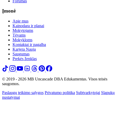
Forumas
Įmonė
Apie mus
Kainodara ir planai
Mokytojams
Tėvams
Mokykloms
Kontaktai ir pagalba
Karjera
Nauja
Saugumas
Prekės ženklas
© 2019 - 2026 MB Uncascade DBA Edukamentas. Visos teisės
saugomos.
Paslaugų teikimo sąlygos
Privatumo politika
Subtvarkytojai
Slapukų
nustatymai