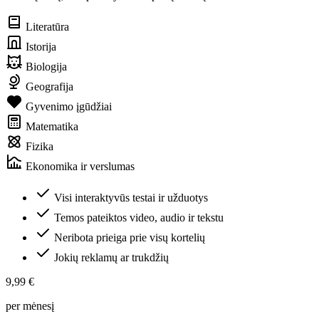
Literatūra
Istorija
Biologija
Geografija
Gyvenimo įgūdžiai
Matematika
Fizika
Ekonomika ir verslumas
Visi interaktyvūs testai ir užduotys
Temos pateiktos video, audio ir tekstu
Neribota prieiga prie visų kortelių
Jokių reklamų ar trukdžių
9,99 €
per mėnesį