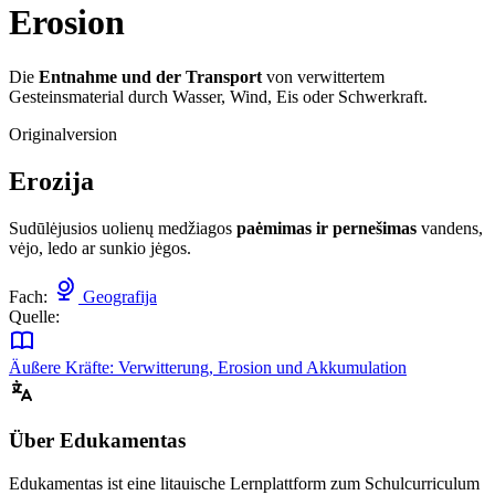
Erosion
Die
Entnahme und der Transport
von verwittertem
Gesteinsmaterial durch Wasser, Wind, Eis oder Schwerkraft.
Originalversion
Erozija
Sudūlėjusios uolienų medžiagos
paėmimas ir pernešimas
vandens,
vėjo, ledo ar sunkio jėgos.
Fach:
Geografija
Quelle:
Äußere Kräfte: Verwitterung, Erosion und Akkumulation
Über Edukamentas
Edukamentas ist eine litauische Lernplattform zum Schulcurriculum