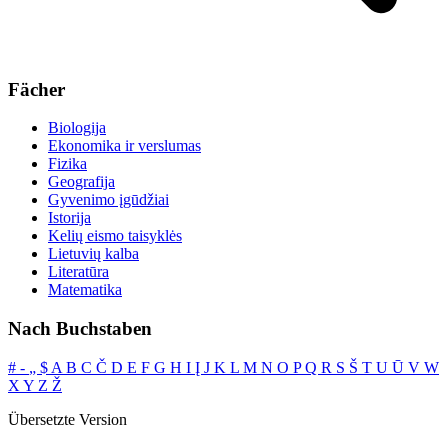
Fächer
Biologija
Ekonomika ir verslumas
Fizika
Geografija
Gyvenimo įgūdžiai
Istorija
Kelių eismo taisyklės
Lietuvių kalba
Literatūra
Matematika
Nach Buchstaben
#
‐
„
$
A
B
C
Č
D
E
F
G
H
I
Į
J
K
L
M
N
O
P
Q
R
S
Š
T
U
Ū
V
W
X
Y
Z
Ž
Übersetzte Version