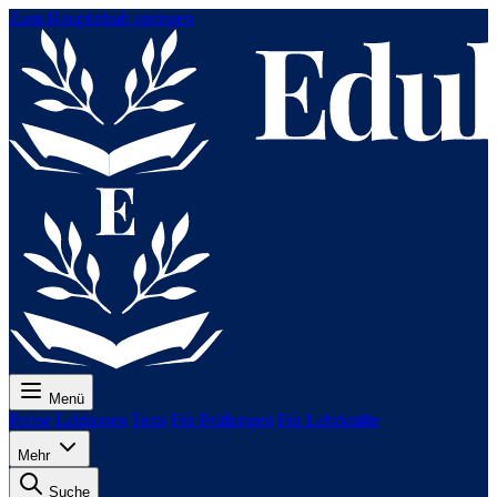
Zum Hauptinhalt springen
Menü
Preise
Lektionen
Tests
Für Prüfungen
Für Lehrkräfte
Mehr
Suche