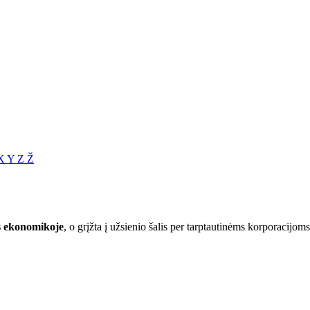
X
Y
Z
Ž
os ekonomikoje
, o grįžta į užsienio šalis per tarptautinėms korporacijo