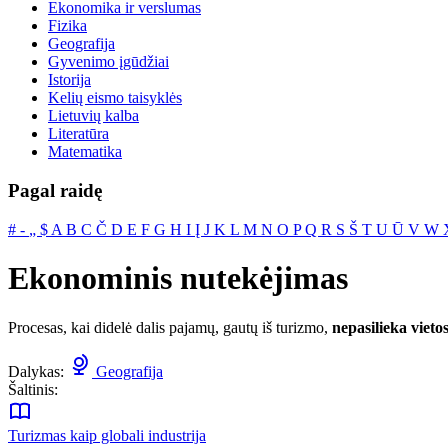
Ekonomika ir verslumas
Fizika
Geografija
Gyvenimo įgūdžiai
Istorija
Kelių eismo taisyklės
Lietuvių kalba
Literatūra
Matematika
Pagal raidę
#
‐
„
$
A
B
C
Č
D
E
F
G
H
I
Į
J
K
L
M
N
O
P
Q
R
S
Š
T
U
Ū
V
W
Ekonominis nutekėjimas
Procesas, kai didelė dalis pajamų, gautų iš turizmo,
nepasilieka viet
Dalykas:
Geografija
Šaltinis:
Turizmas kaip globali industrija