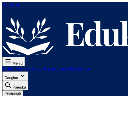
Eiti į turinį
Meniu
Kaina
Pamokos
Testai
Egzaminams
Mokytojams
Daugiau
Paieška
Prisijungti