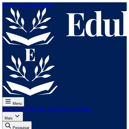
Ir para o conteúdo principal
Menu
Preço
Aulas
Testes
Para exames
Para professores
Mais
Pesquisar