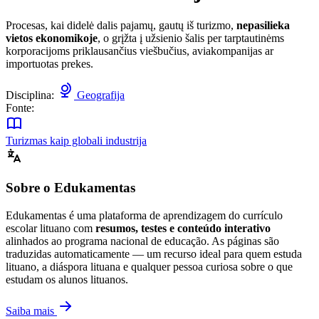
Procesas, kai didelė dalis pajamų, gautų iš turizmo,
nepasilieka
vietos ekonomikoje
, o grįžta į užsienio šalis per tarptautinėms
korporacijoms priklausančius viešbučius, aviakompanijas ar
importuotas prekes.
Disciplina:
Geografija
Fonte:
Turizmas kaip globali industrija
Sobre o Edukamentas
Edukamentas é uma plataforma de aprendizagem do currículo
escolar lituano com
resumos, testes e conteúdo interativo
alinhados ao programa nacional de educação. As páginas são
traduzidas automaticamente — um recurso ideal para quem estuda
lituano, a diáspora lituana e qualquer pessoa curiosa sobre o que
estudam os alunos lituanos.
Saiba mais