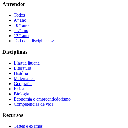
Aprender
Todos
9.º ano
10.º ano
11.º ano
12.º ano
Todas as disciplinas ->
Disciplinas
Língua lituana
Literatura
História
Matemática
Geografia
Física
Biologia
Economia e empreendedorismo
Competências de vida
Recursos
Testes e exames