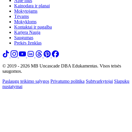
Apie mus
Kainodara ir planai
Mokytojams
Tėvams
Mokykloms
Kontaktai ir pagalba
Karjera
Nauja
Saugumas
Prekės ženklas
© 2019 - 2026 MB Uncascade DBA Edukamentas. Visos teisės
saugomos.
Paslaugų teikimo sąlygos
Privatumo politika
Subtvarkytojai
Slapukų
nustatymai