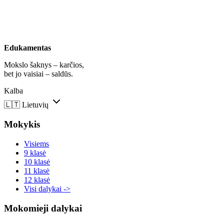
Edukamentas
Mokslo šaknys – karčios,
bet jo vaisiai – saldūs.
Kalba
🇱🇹
Lietuvių
Mokykis
Visiems
9 klasė
10 klasė
11 klasė
12 klasė
Visi dalykai ->
Mokomieji dalykai