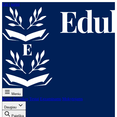
Eiti į turinį
Meniu
Kaina
Pamokos
Testai
Egzaminams
Mokytojams
Daugiau
Paieška