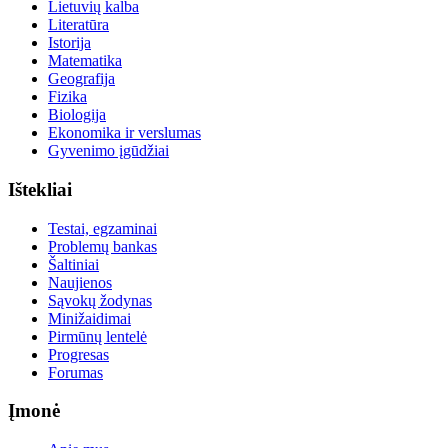
Lietuvių kalba
Literatūra
Istorija
Matematika
Geografija
Fizika
Biologija
Ekonomika ir verslumas
Gyvenimo įgūdžiai
Ištekliai
Testai, egzaminai
Problemų bankas
Šaltiniai
Naujienos
Sąvokų žodynas
Minižaidimai
Pirmūnų lentelė
Progresas
Forumas
Įmonė