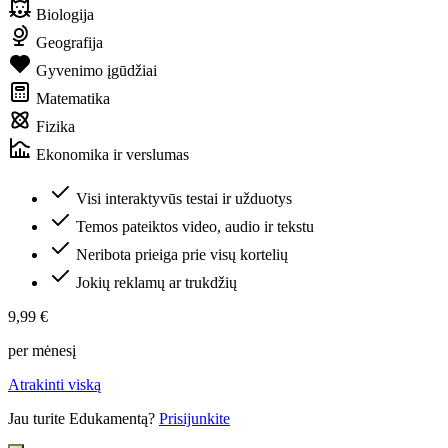
Biologija
Geografija
Gyvenimo įgūdžiai
Matematika
Fizika
Ekonomika ir verslumas
Visi interaktyvūs testai ir užduotys
Temos pateiktos video, audio ir tekstu
Neribota prieiga prie visų kortelių
Jokių reklamų ar trukdžių
9,99 €
per mėnesį
Atrakinti viską
Jau turite Edukamentą?
Prisijunkite