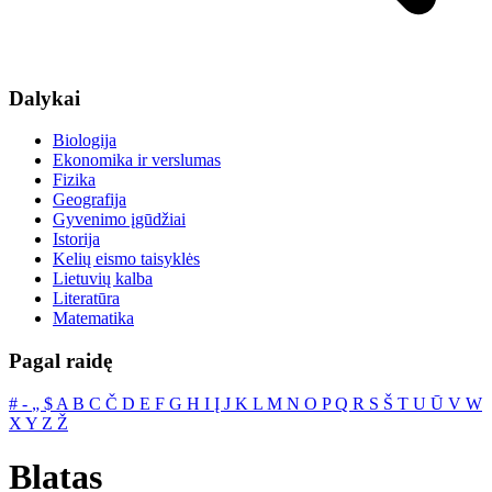
Dalykai
Biologija
Ekonomika ir verslumas
Fizika
Geografija
Gyvenimo įgūdžiai
Istorija
Kelių eismo taisyklės
Lietuvių kalba
Literatūra
Matematika
Pagal raidę
#
‐
„
$
A
B
C
Č
D
E
F
G
H
I
Į
J
K
L
M
N
O
P
Q
R
S
Š
T
U
Ū
V
W
X
Y
Z
Ž
Blatas