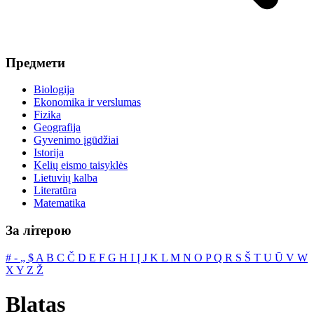
Предмети
Biologija
Ekonomika ir verslumas
Fizika
Geografija
Gyvenimo įgūdžiai
Istorija
Kelių eismo taisyklės
Lietuvių kalba
Literatūra
Matematika
За літерою
#
‐
„
$
A
B
C
Č
D
E
F
G
H
I
Į
J
K
L
M
N
O
P
Q
R
S
Š
T
U
Ū
V
W
X
Y
Z
Ž
Blatas