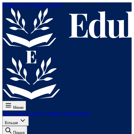
Перейти до основного вмісту
Меню
Ціни
Уроки
Тести
До іспитів
Для вчителів
Більше
Пошук