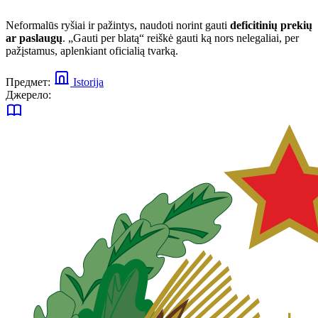
Neformalūs ryšiai ir pažintys, naudoti norint gauti
deficitinių prekių
ar paslaugų
. „Gauti per blatą“ reiškė gauti ką nors nelegaliai, per
pažįstamus, aplenkiant oficialią tvarką.
Предмет:
Istorija
Джерело: