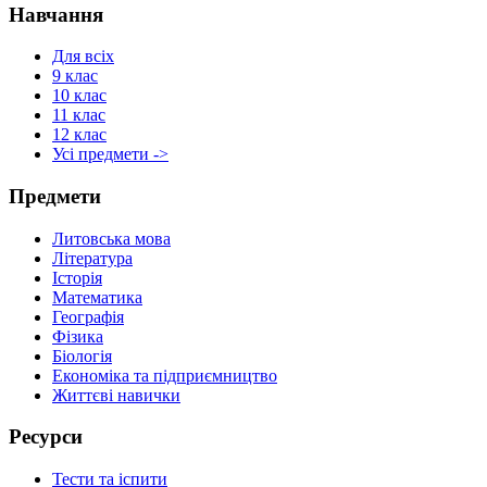
Навчання
Для всіх
9 клас
10 клас
11 клас
12 клас
Усі предмети ->
Предмети
Литовська мова
Література
Історія
Математика
Географія
Фізика
Біологія
Економіка та підприємництво
Життєві навички
Ресурси
Тести та іспити