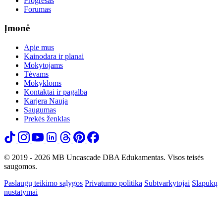
Progresas
Forumas
Įmonė
Apie mus
Kainodara ir planai
Mokytojams
Tėvams
Mokykloms
Kontaktai ir pagalba
Karjera
Nauja
Saugumas
Prekės ženklas
© 2019 - 2026 MB Uncascade DBA Edukamentas. Visos teisės
saugomos.
Paslaugų teikimo sąlygos
Privatumo politika
Subtvarkytojai
Slapukų
nustatymai