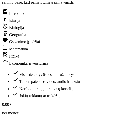
šaltinių bazę, kad pamatytumėte pilną vaizdą.
Literatūra
Istorija
Biologija
Geografija
Gyvenimo įgūdžiai
Matematika
Fizika
Ekonomika ir verslumas
Visi interaktyvūs testai ir užduotys
Temos pateiktos video, audio ir tekstu
Neribota prieiga prie visų kortelių
Jokių reklamų ar trukdžių
9,99 €
per mėnesį