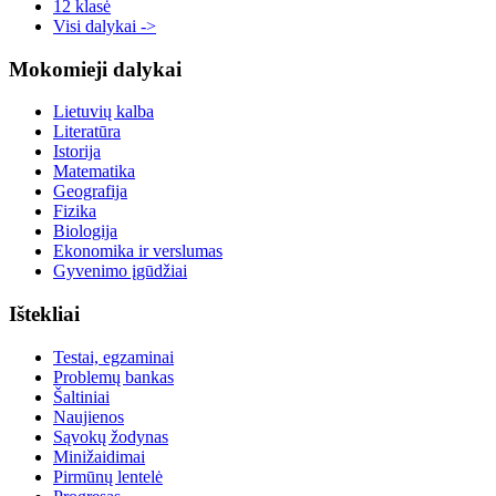
12 klasė
Visi dalykai ->
Mokomieji dalykai
Lietuvių kalba
Literatūra
Istorija
Matematika
Geografija
Fizika
Biologija
Ekonomika ir verslumas
Gyvenimo įgūdžiai
Ištekliai
Testai, egzaminai
Problemų bankas
Šaltiniai
Naujienos
Sąvokų žodynas
Minižaidimai
Pirmūnų lentelė