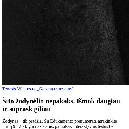
Tenesis Viljamsas. „Geismų tramvajus“
Šito žodynėlio nepakaks. Išmok daugiau
ir suprask giliau
Žodynas – tik pradžia. Su Edukamento prenumerata atrakinkite
turinį 9-12 kl. gimnazistams: pamokas, interaktyvius testus bei