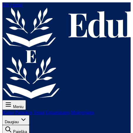
Eiti į turinį
Meniu
Kaina
Pamokos
Testai
Egzaminams
Mokytojams
Daugiau
Paieška