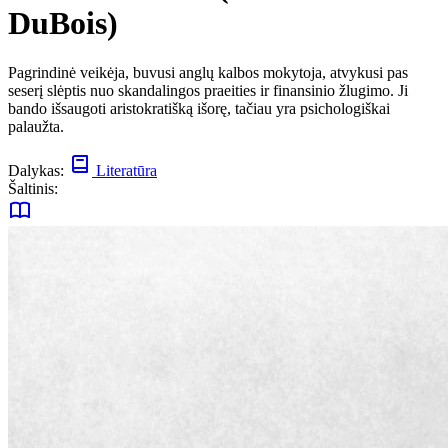
DuBois)
Pagrindinė veikėja, buvusi anglų kalbos mokytoja, atvykusi pas
seserį slėptis nuo skandalingos praeities ir finansinio žlugimo. Ji
bando išsaugoti aristokratišką išorę, tačiau yra psichologiškai
palaužta.
Dalykas:
Literatūra
Šaltinis: