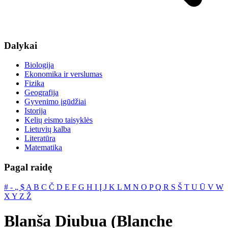
Dalykai
Biologija
Ekonomika ir verslumas
Fizika
Geografija
Gyvenimo įgūdžiai
Istorija
Kelių eismo taisyklės
Lietuvių kalba
Literatūra
Matematika
Pagal raidę
#
‐
„
$
A
B
C
Č
D
E
F
G
H
I
Į
J
K
L
M
N
O
P
Q
R
S
Š
T
U
Ū
V
W
X
Y
Z
Ž
Blanša Diubua (Blanche