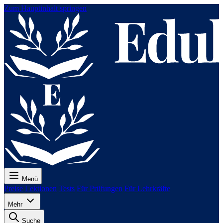
Zum Hauptinhalt springen
Menü
Preise
Lektionen
Tests
Für Prüfungen
Für Lehrkräfte
Mehr
Suche