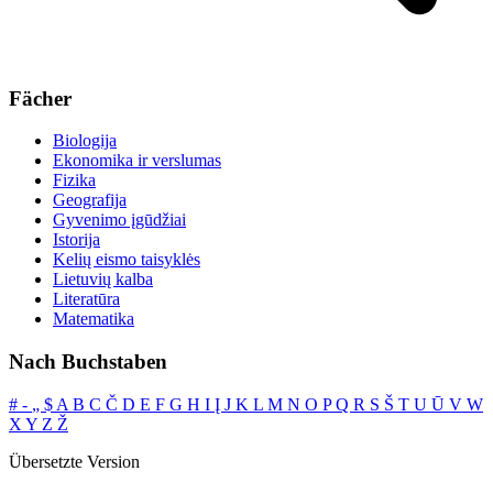
Fächer
Biologija
Ekonomika ir verslumas
Fizika
Geografija
Gyvenimo įgūdžiai
Istorija
Kelių eismo taisyklės
Lietuvių kalba
Literatūra
Matematika
Nach Buchstaben
#
‐
„
$
A
B
C
Č
D
E
F
G
H
I
Į
J
K
L
M
N
O
P
Q
R
S
Š
T
U
Ū
V
W
X
Y
Z
Ž
Übersetzte Version