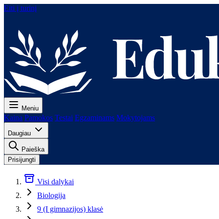
Eiti į turinį
Meniu
Kaina
Pamokos
Testai
Egzaminams
Mokytojams
Daugiau
Paieška
Prisijungti
Visi dalykai
Biologija
9 (I gimnazijos) klasė