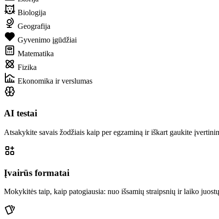
Biologija
Geografija
Gyvenimo įgūdžiai
Matematika
Fizika
Ekonomika ir verslumas
AI testai
Atsakykite savais žodžiais kaip per egzaminą ir iškart gaukite įvertinim
Įvairūs formatai
Mokykitės taip, kaip patogiausia: nuo išsamių straipsnių ir laiko juost