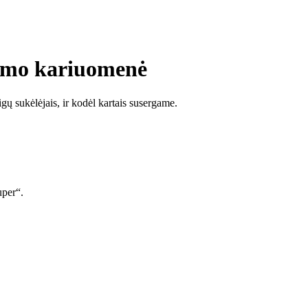
izmo kariuomenė
gų sukėlėjais, ir kodėl kartais susergame.
uper“.