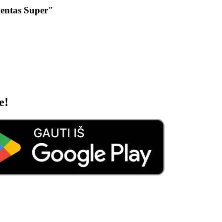
mentas Super"
e!