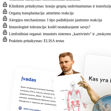
Klinikinis pritaikymas: kraujo grupių suderinamumas ir transfuzij
Organų transplantacija: atmetimo reakcija
Alergijos mechanizmas: I tipo padidėjusio jautrumo reakcija
Imunologinė tolerancija: kodėl neatakuojame savęs?
Limfoidiniai organai: imuninės sistemos „kareivinės“ ir „mokymo
Praktinis pritaikymas: ELISA testas