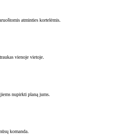
paruoštomis atminties kortelėmis.
traukas vienoje vietoje.
jiems nupirkti planą jums.
 mūsų komanda.