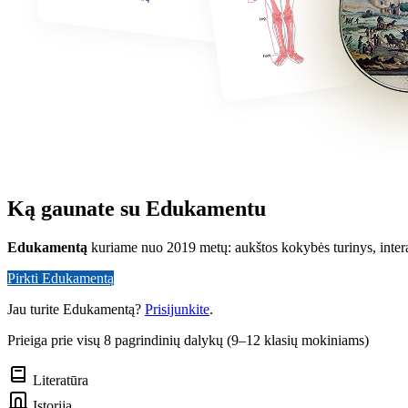
Ką gaunate su Edukamentu
Edukamentą
kuriame nuo 2019 metų: aukštos kokybės turinys, inter
Pirkti Edukamentą
Jau turite Edukamentą?
Prisijunkite
.
Prieiga prie visų 8 pagrindinių dalykų (9–12 klasių mokiniams)
Literatūra
Istorija