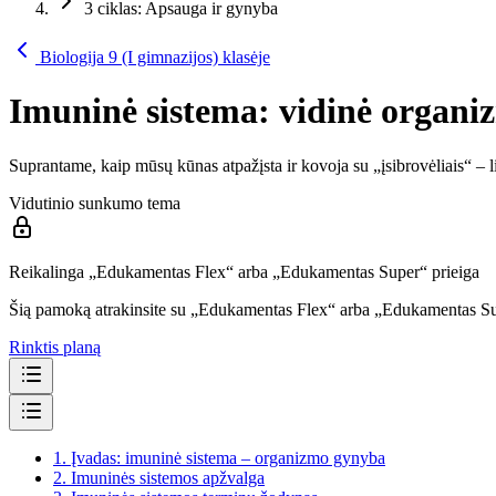
3 ciklas: Apsauga ir gynyba
Biologija 9 (I gimnazijos) klasėje
Imuninė sistema: vidinė organ
Suprantame, kaip mūsų kūnas atpažįsta ir kovoja su „įsibrovėliais“ – li
Vidutinio sunkumo tema
Reikalinga „Edukamentas Flex“ arba „Edukamentas Super“ prieiga
Šią pamoką atrakinsite su „Edukamentas Flex“ arba „Edukamentas S
Rinktis planą
1.
Įvadas: imuninė sistema – organizmo gynyba
2.
Imuninės sistemos apžvalga