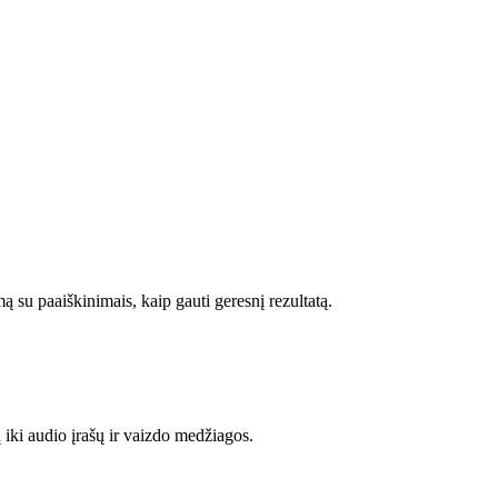
ą su paaiškinimais, kaip gauti geresnį rezultatą.
ų iki audio įrašų ir vaizdo medžiagos.