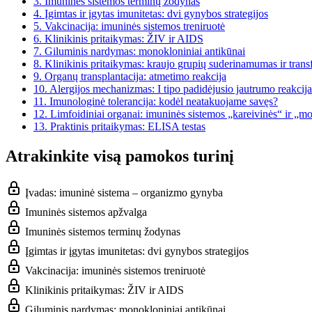
3.
Imuninės sistemos terminų žodynas
4.
Įgimtas ir įgytas imunitetas: dvi gynybos strategijos
5.
Vakcinacija: imuninės sistemos treniruotė
6.
Klinikinis pritaikymas: ŽIV ir AIDS
7.
Giluminis nardymas: monokloniniai antikūnai
8.
Klinikinis pritaikymas: kraujo grupių suderinamumas ir transf
9.
Organų transplantacija: atmetimo reakcija
10.
Alergijos mechanizmas: I tipo padidėjusio jautrumo reakcija
11.
Imunologinė tolerancija: kodėl neatakuojame savęs?
12.
Limfoidiniai organai: imuninės sistemos „kareivinės“ ir „m
13.
Praktinis pritaikymas: ELISA testas
Atrakinkite visą pamokos turinį
Įvadas: imuninė sistema – organizmo gynyba
Imuninės sistemos apžvalga
Imuninės sistemos terminų žodynas
Įgimtas ir įgytas imunitetas: dvi gynybos strategijos
Vakcinacija: imuninės sistemos treniruotė
Klinikinis pritaikymas: ŽIV ir AIDS
Giluminis nardymas: monokloniniai antikūnai