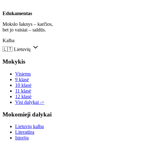
Edukamentas
Mokslo šaknys – karčios,
bet jo vaisiai – saldūs.
Kalba
🇱🇹
Lietuvių
Mokykis
Visiems
9 klasė
10 klasė
11 klasė
12 klasė
Visi dalykai ->
Mokomieji dalykai
Lietuvių kalba
Literatūra
Istorija