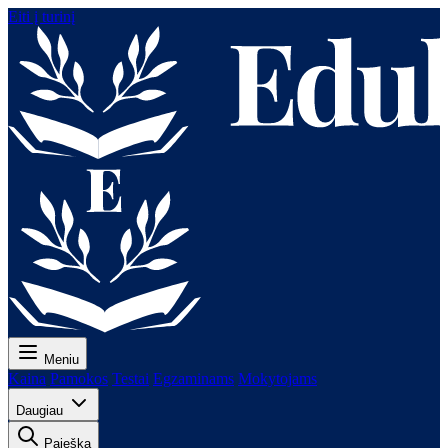
Eiti į turinį
Meniu
Kaina
Pamokos
Testai
Egzaminams
Mokytojams
Daugiau
Paieška