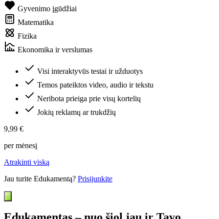
Gyvenimo įgūdžiai
Matematika
Fizika
Ekonomika ir verslumas
Visi interaktyvūs testai ir užduotys
Temos pateiktos video, audio ir tekstu
Neribota prieiga prie visų kortelių
Jokių reklamų ar trukdžių
9,99 €
per mėnesį
Atrakinti viską
Jau turite Edukamentą?
Prisijunkite
Edukamentas – nuo šiol jau ir Tavo