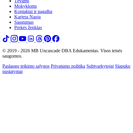
Tėvams
Mokykloms
Kontaktai ir pagalba
Karjera
Nauja
Saugumas
Prekės ženklas
© 2019 - 2026 MB Uncascade DBA Edukamentas. Visos teisės
saugomos.
Paslaugų teikimo sąlygos
Privatumo politika
Subtvarkytojai
Slapukų
nustatymai