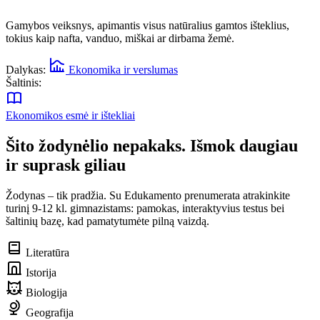
Gamybos veiksnys, apimantis visus natūralius gamtos išteklius,
tokius kaip nafta, vanduo, miškai ar dirbama žemė.
Dalykas:
Ekonomika ir verslumas
Šaltinis:
Ekonomikos esmė ir ištekliai
Šito žodynėlio nepakaks. Išmok daugiau
ir suprask giliau
Žodynas – tik pradžia. Su Edukamento prenumerata atrakinkite
turinį 9-12 kl. gimnazistams: pamokas, interaktyvius testus bei
šaltinių bazę, kad pamatytumėte pilną vaizdą.
Literatūra
Istorija
Biologija
Geografija