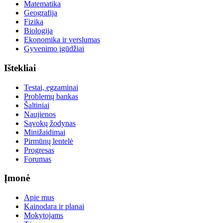
Matematika
Geografija
Fizika
Biologija
Ekonomika ir verslumas
Gyvenimo įgūdžiai
Ištekliai
Testai, egzaminai
Problemų bankas
Šaltiniai
Naujienos
Sąvokų žodynas
Minižaidimai
Pirmūnų lentelė
Progresas
Forumas
Įmonė
Apie mus
Kainodara ir planai
Mokytojams