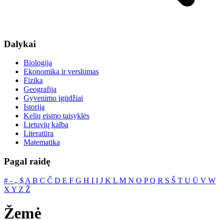
Dalykai
Biologija
Ekonomika ir verslumas
Fizika
Geografija
Gyvenimo įgūdžiai
Istorija
Kelių eismo taisyklės
Lietuvių kalba
Literatūra
Matematika
Pagal raidę
#
‐
„
$
A
B
C
Č
D
E
F
G
H
I
Į
J
K
L
M
N
O
P
Q
R
S
Š
T
U
Ū
V
W
X
Y
Z
Ž
Žemė