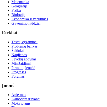
Matematika
Geografija
Fizika
Biologija
Ekonomika ir verslumas
Gyvenimo įgūdžiai
Ištekliai
Testai, egzaminai
Problemų bankas
Šaltiniai
Naujienos
Sąvokų žodynas
Minižaidimai
Pirmūnų lentelė
Progresas
Forumas
Įmonė
Apie mus
Kainodara ir planai
Mokytojams