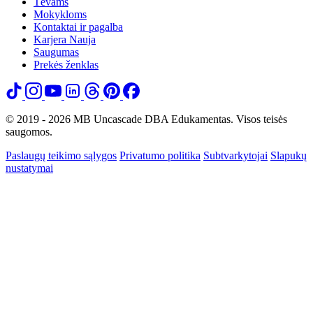
Tėvams
Mokykloms
Kontaktai ir pagalba
Karjera
Nauja
Saugumas
Prekės ženklas
© 2019 - 2026 MB Uncascade DBA Edukamentas. Visos teisės
saugomos.
Paslaugų teikimo sąlygos
Privatumo politika
Subtvarkytojai
Slapukų
nustatymai