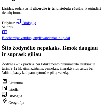
Lipidas, sudarytas iš
glicerolio ir trijų riebalų rūgščių
. Pagrindinė
riebalų forma.
Dalykas:
Biologija
Šaltinis:
Biochemija: vanduo, angliavandeniai ir lipidai
Šito žodynėlio nepakaks. Išmok daugiau
ir suprask giliau
Žodynas – tik pradžia. Su Edukamento prenumerata atrakinkite
turinį 9-12 kl. gimnazistams: pamokas, interaktyvius testus bei
šaltinių bazę, kad pamatytumėte pilną vaizdą.
Literatūra
Istorija
Biologija
Geografija