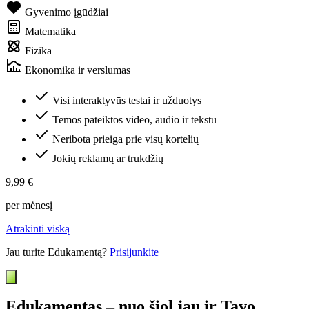
Gyvenimo įgūdžiai
Matematika
Fizika
Ekonomika ir verslumas
Visi interaktyvūs testai ir užduotys
Temos pateiktos video, audio ir tekstu
Neribota prieiga prie visų kortelių
Jokių reklamų ar trukdžių
9,99 €
per mėnesį
Atrakinti viską
Jau turite Edukamentą?
Prisijunkite
Edukamentas – nuo šiol jau ir Tavo