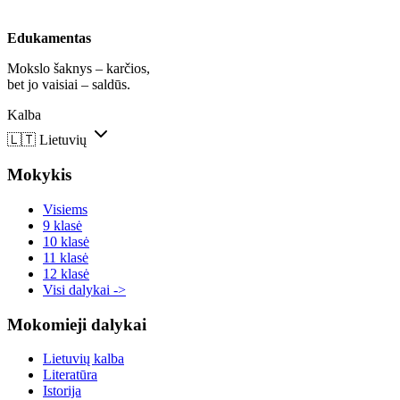
Edukamentas
Mokslo šaknys – karčios,
bet jo vaisiai – saldūs.
Kalba
🇱🇹
Lietuvių
Mokykis
Visiems
9 klasė
10 klasė
11 klasė
12 klasė
Visi dalykai ->
Mokomieji dalykai
Lietuvių kalba
Literatūra
Istorija