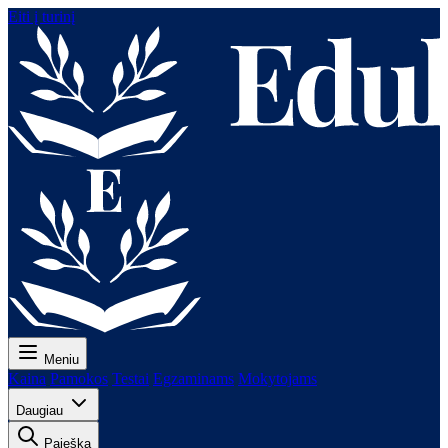
Eiti į turinį
Meniu
Kaina
Pamokos
Testai
Egzaminams
Mokytojams
Daugiau
Paieška