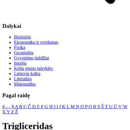
Dalykai
Biologija
Ekonomika ir verslumas
Fizika
Geografija
Gyvenimo įgūdžiai
Istorija
Kelių eismo taisyklės
Lietuvių kalba
Literatūra
Matematika
Pagal raidę
#
‐
„
$
A
B
C
Č
D
E
F
G
H
I
Į
J
K
L
M
N
O
P
Q
R
S
Š
T
U
Ū
V
W
X
Y
Z
Ž
Trigliceridas