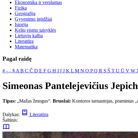
Ekonomika ir verslumas
Fizika
Geografija
Gyvenimo įgūdžiai
Istorija
Kelių eismo taisyklės
Lietuvių kalba
Literatūra
Matematika
Pagal raidę
#
‐
„
$
A
B
C
Č
D
E
F
G
H
I
Į
J
K
L
M
N
O
P
Q
R
S
Š
T
U
Ū
V
W
Simeonas Pantelejevičius Jepic
Tipas:
„Mažas žmogus“.
Bruožai:
Kontoros tarnautojas, pramintas „
Dalykas:
Literatūra
Šaltinis: