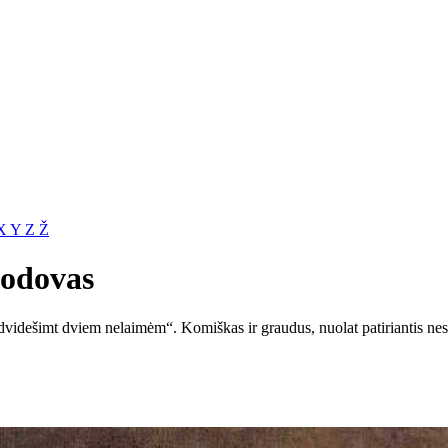
X
Y
Z
Ž
hodovas
dvidešimt dviem nelaimėm“. Komiškas ir graudus, nuolat patiriantis 