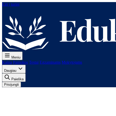
Eiti į turinį
Meniu
Kaina
Pamokos
Testai
Egzaminams
Mokytojams
Daugiau
Paieška
Prisijungti